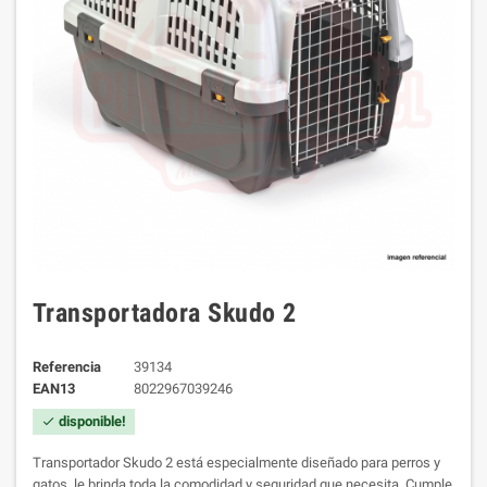
Transportadora Skudo 2
Referencia
39134
EAN13
8022967039246
disponible!
check
Transportador Skudo 2 está especialmente diseñado para perros y
gatos, le brinda toda la comodidad y seguridad que necesita.
Cumple