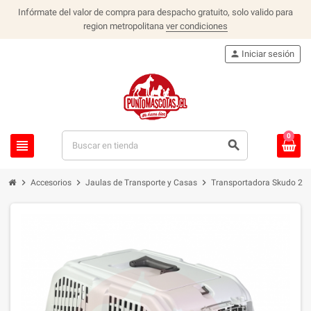
Infórmate del valor de compra para despacho gratuito, solo valido para
region metropolitana
ver condiciones
person
Iniciar sesión
0
view_headline
search
chevron_right
chevron_right
chevron_right
Accesorios
Jaulas de Transporte y Casas
Transportadora Skudo 2