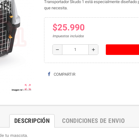
Transportador Skudo 1 está especialmente diseñado pa
que necesita.
$25.990
Impuestos incluidos
remove
add
COMPARTIR
zoom_out_map
DESCRIPCIÓN
CONDICIONES DE ENVIO
de tu mascota.