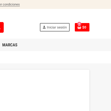
er condiciones
0
ch
person
Iniciar sesión
$0
MARCAS