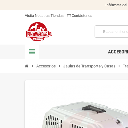
Infórmate del
Visita Nuestras Tiendas
Contáctenos
view_headline
ACCESOR
chevron_right
Accesorios
chevron_right
Jaulas de Transporte y Casas
chevron_right
Tr