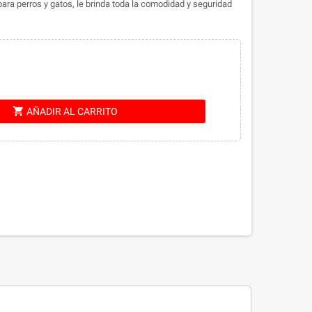
ra perros y gatos, le brinda toda la comodidad y seguridad
shopping_cart
AÑADIR AL CARRITO