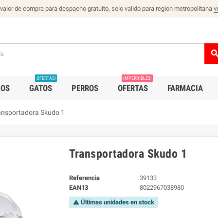
 valor de compra para despacho gratuito, solo valido para region metropolitana
v
sear
OFERTAS!
IMPERDIBLES!
IOS
GATOS
PERROS
OFERTAS
FARMACIA
ansportadora Skudo 1
Transportadora Skudo 1
Referencia
39133
EAN13
8022967038980
Últimas unidades en stock
warning