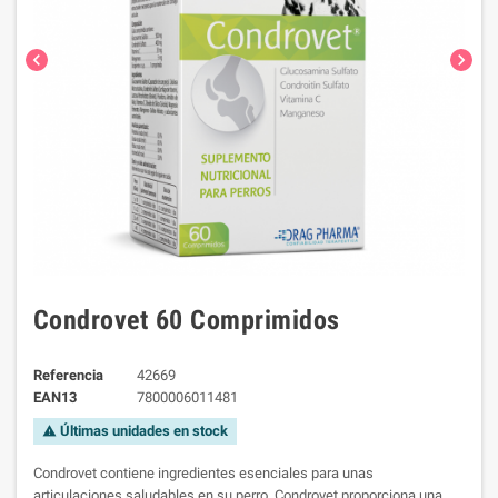
chevron_left
chevron_right
Condrovet 60 Comprimidos
Referencia
42669
EAN13
7800006011481
Últimas unidades en stock
warning
Condrovet contiene ingredientes esenciales para unas
articulaciones saludables en su perro. Condrovet proporciona una