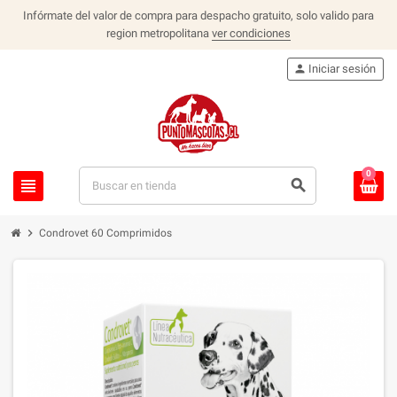
Infórmate del valor de compra para despacho gratuito, solo valido para
region metropolitana
ver condiciones
person
Iniciar sesión
0
view_headline
search
chevron_right
Condrovet 60 Comprimidos