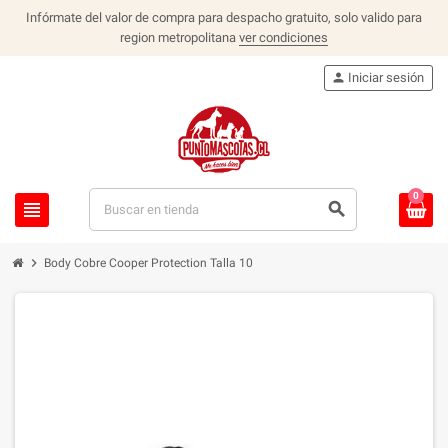
Infórmate del valor de compra para despacho gratuito, solo valido para
region metropolitana
ver condiciones
person
Iniciar sesión
0
view_headline
search
chevron_right
Body Cobre Cooper Protection Talla 10