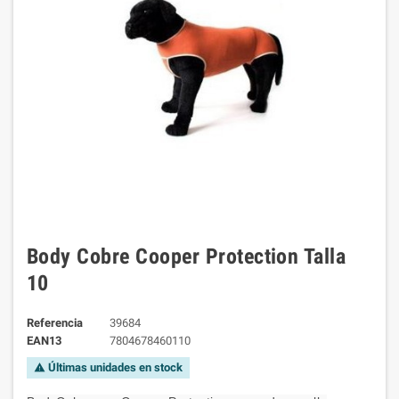
Body Cobre Cooper Protection Talla
10
Referencia
39684
EAN13
7804678460110
Últimas unidades en stock
warning