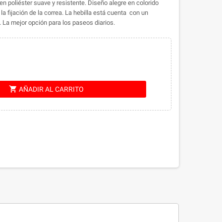
 poliéster suave y resistente. Diseño alegre en colorido
a fijación de la correa. La hebilla está cuenta con un
 La mejor opción para los paseos diarios.
shopping_cart
AÑADIR AL CARRITO