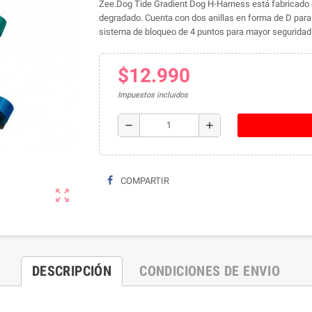
Zee.Dog Tide Gradient Dog H-Harness está fabricado en
degradado. Cuenta con dos anillas en forma de D para l
sistema de bloqueo de 4 puntos para mayor seguridad.
$12.990
Impuestos incluidos
remove
add
COMPARTIR
zoom_out_map
DESCRIPCIÓN
CONDICIONES DE ENVIO