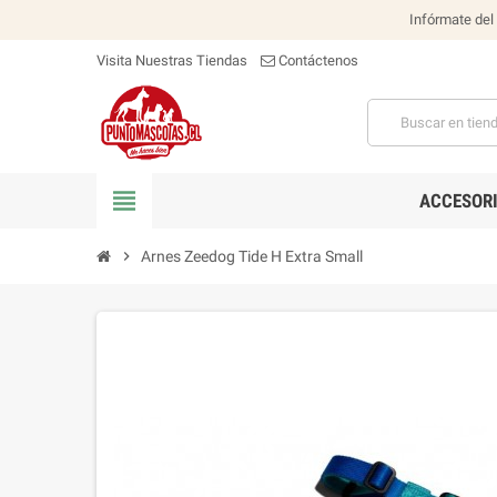
Infórmate del
Visita Nuestras Tiendas
Contáctenos
view_headline
ACCESOR
chevron_right
Arnes Zeedog Tide H Extra Small