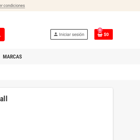
er condiciones
0
ch
person
Iniciar sesión
$0
MARCAS
all