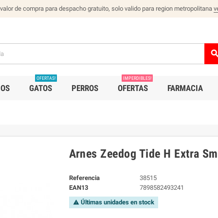
 valor de compra para despacho gratuito, solo valido para region metropolitana
v
sear
OFERTAS!
IMPERDIBLES!
IOS
GATOS
PERROS
OFERTAS
FARMACIA
Arnes Zeedog Tide H Extra Sm
Referencia
38515
EAN13
7898582493241
Últimas unidades en stock
warning