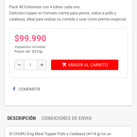
Pack 48 Golosinas con 4 tubos cada uno.
Delicioso topper en formato crema para perros, sabor a pollo y
calabaza, ideal para realzar su comida o usar como premio especial.
$99.990
Impuestos incluidos
Precio ref.: $37/gr
shopping_cart
remove
add
AÑADIR AL CARRITO
COMPARTIR
DESCRIPCIÓN
CONDICIONES DE ENVIO
El CHURU Dog Meal Topper Pollo y Calabaza (4×14 g) es un