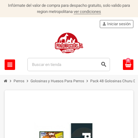
Infórmate del valor de compra para despacho gratuito, solo valido para
region metropolitana
ver condiciones
person
Iniciar sesión
0
view_headline
search
chevron_right
chevron_right
chevron_right
Perros
Golosinas y Huesos Para Perros
Pack 48 Golosinas Churu Do