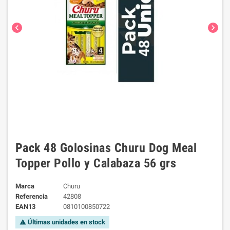
chevron_left
chevron_right
Pack 48 Golosinas Churu Dog Meal
Topper Pollo y Calabaza 56 grs
Marca
Churu
Referencia
42808
EAN13
0810100850722
Últimas unidades en stock
warning