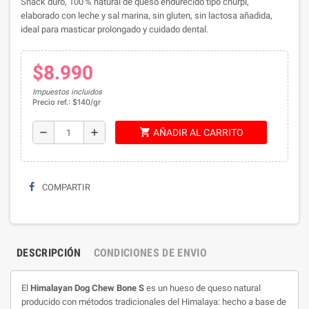
Snack duro, 100 % natural de queso endurecido tipo churpi,
elaborado con leche y sal marina, sin gluten, sin lactosa añadida,
ideal para masticar prolongado y cuidado dental.
$8.990
Impuestos incluidos
Precio ref.: $140/gr
shopping_cart
remove
add
AÑADIR AL CARRITO
COMPARTIR
DESCRIPCIÓN
CONDICIONES DE ENVIO
El
Himalayan Dog Chew Bone S
es un hueso de queso natural
producido con métodos tradicionales del Himalaya: hecho a base de