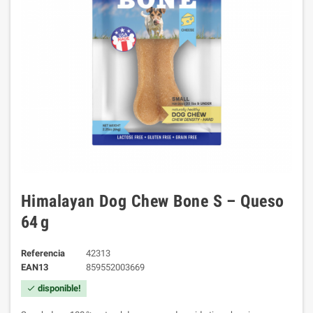
Himalayan Dog Chew Bone S – Queso
64 g
Referencia
42313
EAN13
859552003669
disponible!
check