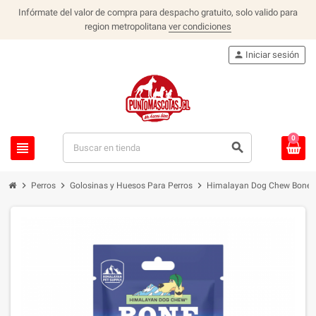
Infórmate del valor de compra para despacho gratuito, solo valido para
region metropolitana
ver condiciones
person
Iniciar sesión
0
view_headline
search
chevron_right
chevron_right
chevron_right
Perros
Golosinas y Huesos Para Perros
Himalayan Dog Chew Bone S