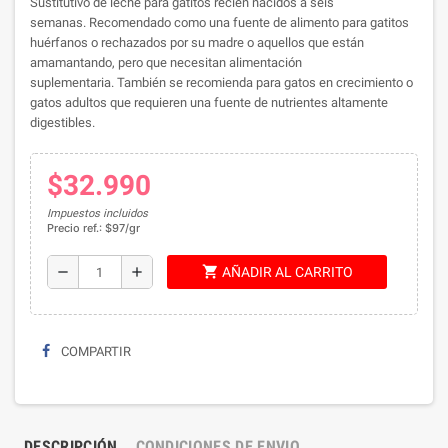
Sustitutivo de leche para gatitos recién nacidos a seis
semanas.
Recomendado como una fuente de alimento para gatitos
huérfanos o rechazados por su madre o aquellos que están
amamantando, pero que necesitan alimentación
suplementaria.
También se recomienda para gatos en crecimiento o
gatos adultos que requieren una fuente de nutrientes altamente
digestibles.
$32.990
Impuestos incluidos
Precio ref.: $97/gr
shopping_cart
remove
add
AÑADIR AL CARRITO
COMPARTIR
DESCRIPCIÓN
CONDICIONES DE ENVIO