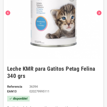
chevron_left
chevron_right
Leche KMR para Gatitos Petag Felina
340 grs
Referencia
36394
EAN13
020279995111
disponible!
check