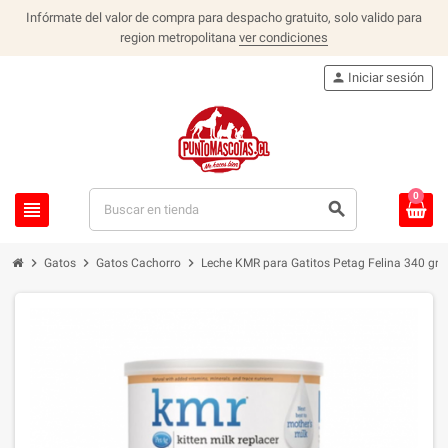
Infórmate del valor de compra para despacho gratuito, solo valido para
region metropolitana
ver condiciones
person
Iniciar sesión
0
view_headline
search
chevron_right
chevron_right
chevron_right
Gatos
Gatos Cachorro
Leche KMR para Gatitos Petag Felina 340 grs