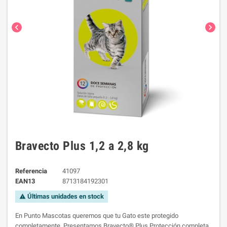
chevron_left
chevron_right
Bravecto Plus 1,2 a 2,8 kg
Referencia
41097
EAN13
8713184192301
Últimas unidades en stock
warning
En Punto Mascotas queremos que tu Gato este protegido
completamente. Presentamos Bravecto® Plus Protección completa