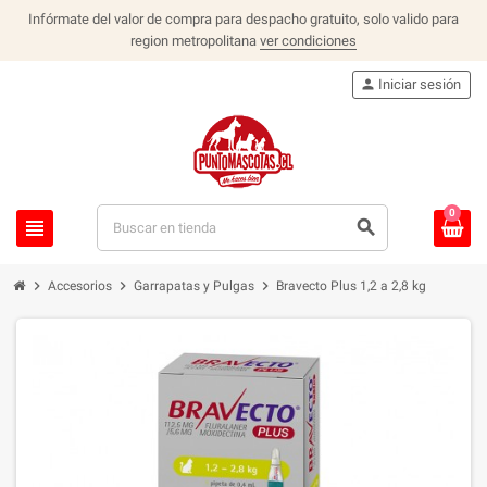
Infórmate del valor de compra para despacho gratuito, solo valido para
region metropolitana
ver condiciones
person
Iniciar sesión
0
view_headline
search
chevron_right
chevron_right
chevron_right
Accesorios
Garrapatas y Pulgas
Bravecto Plus 1,2 a 2,8 kg