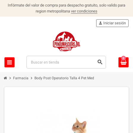
Infórmate del valor de compra para despacho gratuito, solo valido para
region metropolitana
ver condiciones
person
Iniciar sesión
0
view_headline
search
chevron_right
chevron_right
Farmacia
Body Post Operatorio Talla 4 Pet Med