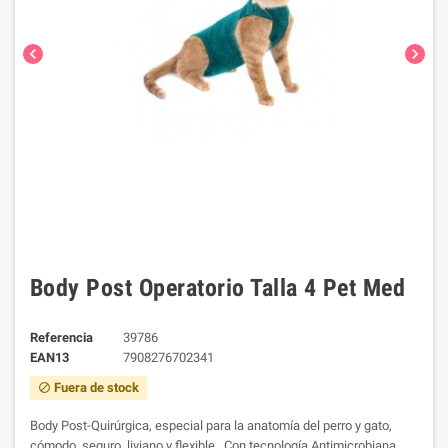
chevron_left
chevron_right
Body Post Operatorio Talla 4 Pet Med
Referencia
39786
EAN13
7908276702341
Fuera de stock
block
Body Post-Quirúrgica, especial para la anatomía del perro y gato,
cómodo, seguro, liviano y flexible. Con tecnología Antimicrobiana,