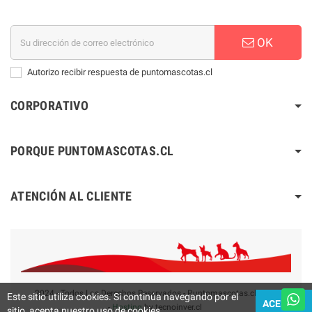
OK
Autorizo recibir respuesta de puntomascotas.cl
CORPORATIVO
PORQUE PUNTOMASCOTAS.CL
ATENCIÓN AL CLIENTE
2024 - Todos Los Derechos Reservados - Puntomascotas.cl V2.0
Este sitio utiliza cookies. Si continúa navegando por el
ACEPTAR
-
Hosting
by tecnoinver.cl
sitio, acepta nuestro uso de cookies.