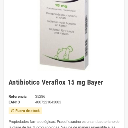
Antibiotico Veraflox 15 mg Bayer
Referencia
35286
EAN13
4007221043003
Fuera de stock
block
Propiedades farmacológicas: Pradofloxacino es un antibacteriano de
la clase de las fluoroquinolonas. Se une de manera reversible a las