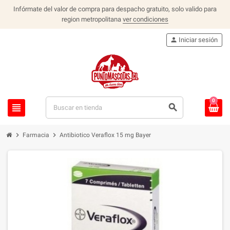
Infórmate del valor de compra para despacho gratuito, solo valido para
region metropolitana
ver condiciones
person
Iniciar sesión
0
view_headline
search
chevron_right
chevron_right
Farmacia
Antibiotico Veraflox 15 mg Bayer