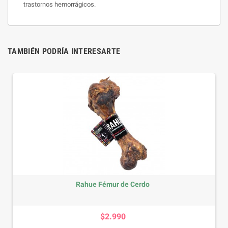
trastornos hemorrágicos.
TAMBIÉN PODRÍA INTERESARTE
mur de Cerdo
Rahue Humero de Ce
Precio
P
2.990
$3.9