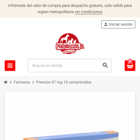
Infórmate del valor de compra para despacho gratuito, solo valido para
region metropolitana
ver condiciones
person
Iniciar sesión
0
view_headline
search
chevron_right
chevron_right
Farmacia
Previcox 57 mg 10 comprimidos