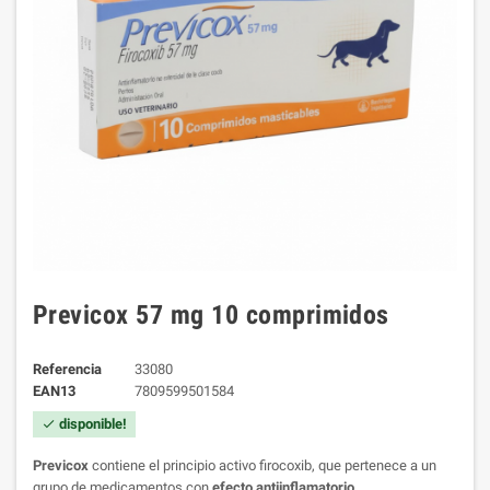
Previcox 57 mg 10 comprimidos
Referencia
33080
EAN13
7809599501584
disponible!
check
Previcox
contiene el principio activo firocoxib, que pertenece a un
grupo de medicamentos con
efecto antiinflamatorio