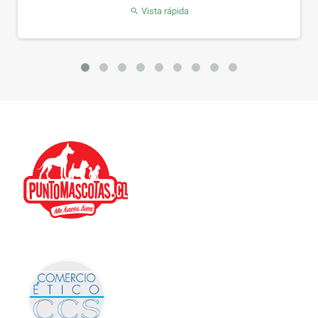
sta rápida
Vista r
