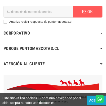
OK
Autorizo recibir respuesta de puntomascotas.cl
CORPORATIVO
PORQUE PUNTOMASCOTAS.CL
ATENCIÓN AL CLIENTE
2024 - Todos Los Derechos Reservados - Puntomascotas.cl V2.0
Este sitio utiliza cookies. Si continúa navegando por el
ACEPTAR
-
Hosting
by tecnoinver.cl
sitio, acepta nuestro uso de cookies.