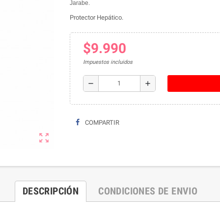
Jarabe.
Protector Hepático.
$9.990
Impuestos incluidos
remove
add
COMPARTIR
zoom_out_map
DESCRIPCIÓN
CONDICIONES DE ENVIO