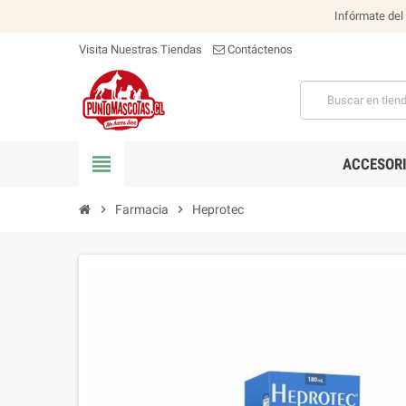
Infórmate del
Visita Nuestras Tiendas
Contáctenos
view_headline
ACCESOR
chevron_right
Farmacia
chevron_right
Heprotec