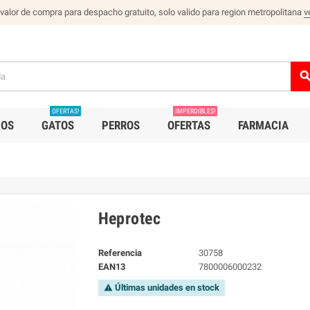
 valor de compra para despacho gratuito, solo valido para region metropolitana
v
sear
OFERTAS!
IMPERDIBLES!
IOS
GATOS
PERROS
OFERTAS
FARMACIA
Heprotec
Referencia
30758
EAN13
7800006000232
Últimas unidades en stock
warning