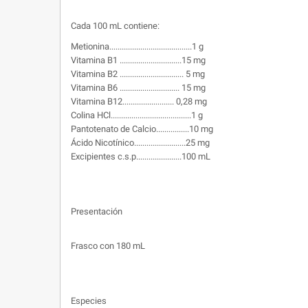
Cada 100 mL contiene:
Metionina........................................1 g
Vitamina B1 ..............................15 mg
Vitamina B2 ............................... 5 mg
Vitamina B6 ............................. 15 mg
Vitamina B12......................... 0,28 mg
Colina HCl.......................................1 g
Pantotenato de Calcio................10 mg
Ácido Nicotínico.........................25 mg
Excipientes c.s.p......................100 mL
Presentación
Frasco con 180 mL
Especies