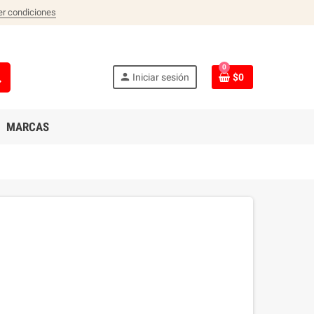
er condiciones
0
ch
person
Iniciar sesión
$0
MARCAS