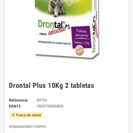
Drontal Plus 10Kg 2 tabletas
Referencia
30753
EAN13
7805750400895
Fuera de stock
block
antiparasitario Interno