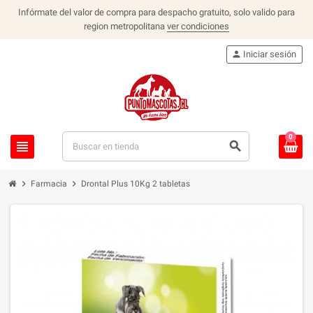
Infórmate del valor de compra para despacho gratuito, solo valido para
region metropolitana
ver condiciones
person
Iniciar sesión
0
view_headline
search
chevron_right
chevron_right
Farmacia
Drontal Plus 10Kg 2 tabletas