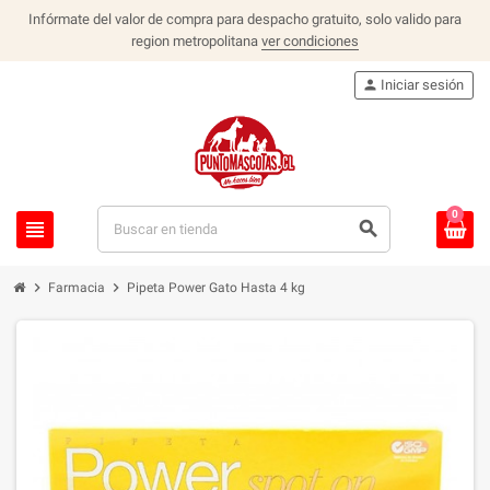
Infórmate del valor de compra para despacho gratuito, solo valido para
region metropolitana
ver condiciones
person
Iniciar sesión
0
view_headline
search
chevron_right
chevron_right
Farmacia
Pipeta Power Gato Hasta 4 kg