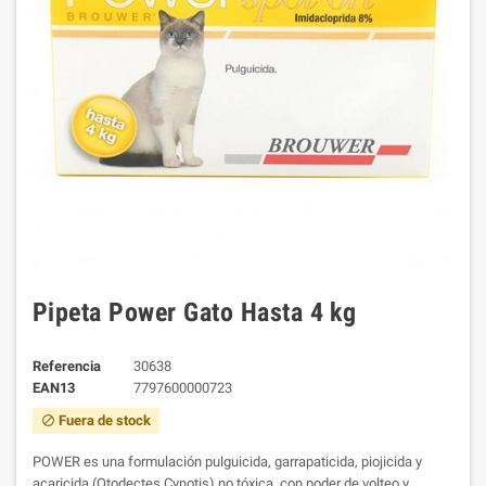
Pipeta Power Gato Hasta 4 kg
Referencia
30638
EAN13
7797600000723
Fuera de stock
block
POWER es una formulación pulguicida, garrapaticida, piojicida y
acaricida (Otodectes Cynotis) no tóxica, con poder de volteo y