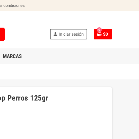
er condiciones
0
ch
person
Iniciar sesión
$0
MARCAS
op Perros 125gr