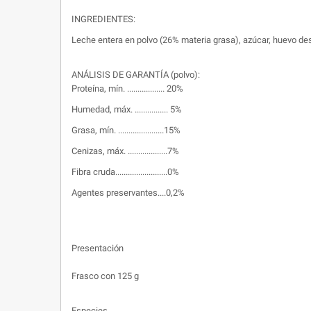
INGREDIENTES:
Leche entera en polvo (26% materia grasa), azúcar, huevo de
ANÁLISIS DE GARANTÍA (polvo):
Proteína, mín. .................. 20%
Humedad, máx. ................ 5%
Grasa, mín. ......................15%
Cenizas, máx. ...................7%
Fibra cruda.........................0%
Agentes preservantes....0,2%
Presentación
Frasco con 125 g
Especies