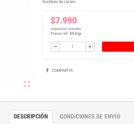
Sustituto de Lácteo.
$7.990
Impuestos incluidos
Precio ref.: $64/gr
remove
add
COMPARTIR
zoom_out_map
DESCRIPCIÓN
CONDICIONES DE ENVIO