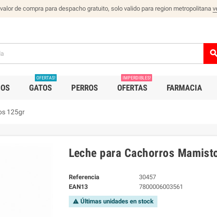
 valor de compra para despacho gratuito, solo valido para region metropolitana
v
sear
OFERTAS!
IMPERDIBLES!
IOS
GATOS
PERROS
OFERTAS
FARMACIA
os 125gr
Leche para Cachorros Mamist
Referencia
30457
EAN13
7800006003561
Últimas unidades en stock
warning