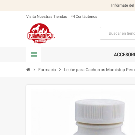
Infórmate del
Visita Nuestras Tiendas
Contáctenos
view_headline
ACCESOR
chevron_right
Farmacia
chevron_right
Leche para Cachorros Mamistop Perr