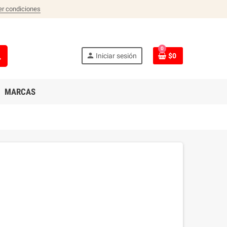
er condiciones
0
ch
person
Iniciar sesión
$0
MARCAS