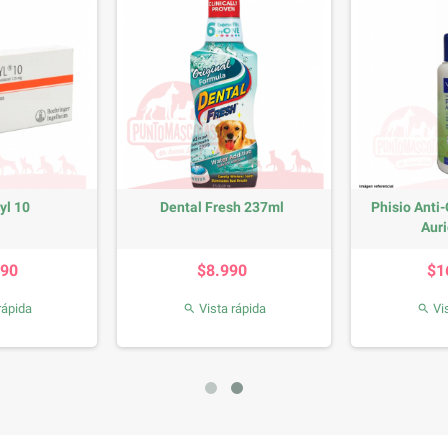
yl 10
Dental Fresh 237ml
Phisio Anti
Auri
recio
Precio
990
$8.990
$1
rápida
Vista rápida
Vis

