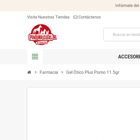
Infórmate del
Visita Nuestras Tiendas
Contáctenos
view_headline
ACCESOR
chevron_right
Farmacia
chevron_right
Gel Ótico Plus Pomo 11.5gr