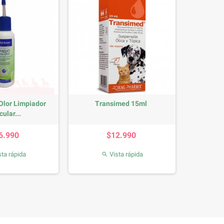
-Olor Limpiador
Transimed 15ml
cular...
Precio
Precio
6.990
$12.990
ta rápida
Vista rápida
