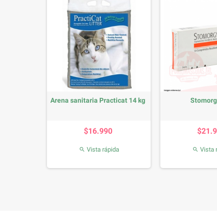
0ml
Arena sanitaria Practicat 14 kg
Stomorg
io
Precio
P
0
$16.990
$21.
da
Vista rápida
Vista 

