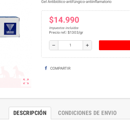
Gel Antibiótico-antifúngico-antiinflamatorio
$14.990
Impuestos incluidos
Precio ref.: $1303/gr
remove
add
COMPARTIR
zoom_out_map
DESCRIPCIÓN
CONDICIONES DE ENVIO