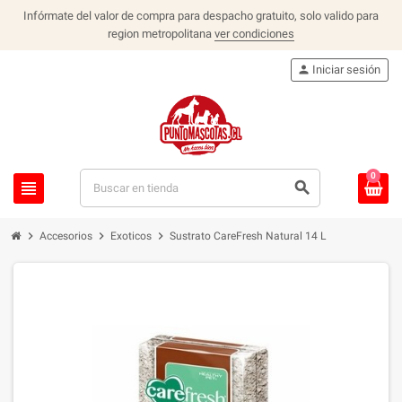
Infórmate del valor de compra para despacho gratuito, solo valido para
region metropolitana
ver condiciones
person
Iniciar sesión
0
view_headline
search
chevron_right
chevron_right
chevron_right
Accesorios
Exoticos
Sustrato CareFresh Natural 14 L