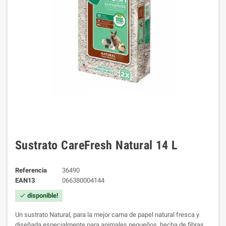
Sustrato CareFresh Natural 14 L
Referencia
36490
EAN13
066380004144
disponible!
check
Un sustrato Natural, para la mejor cama de papel natural fresca y
diseñada especialmente para animales pequeños, hecha de fibras