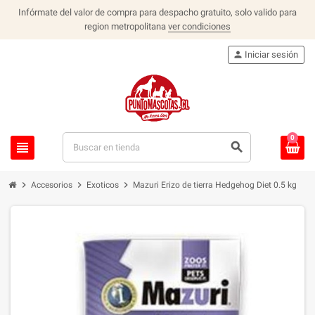
Infórmate del valor de compra para despacho gratuito, solo valido para
region metropolitana
ver condiciones
person
Iniciar sesión
0
view_headline
search
chevron_right
chevron_right
chevron_right
Accesorios
Exoticos
Mazuri Erizo de tierra Hedgehog Diet 0.5 kg