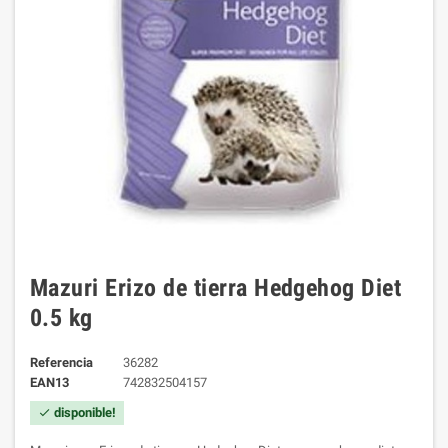
Mazuri Erizo de tierra Hedgehog Diet
0.5 kg
Referencia
36282
EAN13
742832504157
disponible!
check