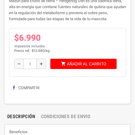
Mazuri para Erizos de tierra – Hedgehog Diet es una sabrosa dieta,
alta en energía que contiene fuentes naturales de quitina que ayudan
en la regulación del metabolismo y previene el sobre peso,
formulada para todas las etapas de la vida de tu mascota.
$6.990
Impuestos incluidos
Precio ref.: $13.980/kg
shopping_cart
remove
add
AÑADIR AL CARRITO
COMPARTIR
DESCRIPCIÓN
CONDICIONES DE ENVIO
Beneficios: