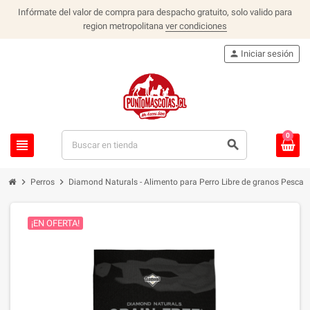
Infórmate del valor de compra para despacho gratuito, solo valido para
region metropolitana
ver condiciones
person
Iniciar sesión
0
view_headline
search
chevron_right
chevron_right
Perros
Diamond Naturals - Alimento para Perro Libre de granos Pescad
¡EN OFERTA!