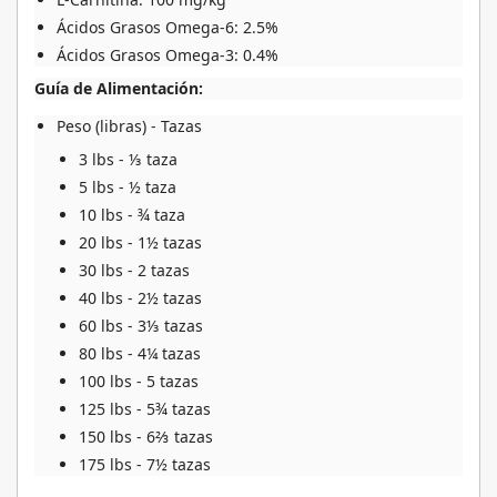
Ácidos Grasos Omega-6: 2.5%
Ácidos Grasos Omega-3: 0.4%
Guía de Alimentación:
Peso (libras) - Tazas
3 lbs - ⅓ taza
5 lbs - ½ taza
10 lbs - ¾ taza
20 lbs - 1½ tazas
30 lbs - 2 tazas
40 lbs - 2½ tazas
60 lbs - 3⅓ tazas
80 lbs - 4¼ tazas
100 lbs - 5 tazas
125 lbs - 5¾ tazas
150 lbs - 6⅔ tazas
175 lbs - 7½ tazas