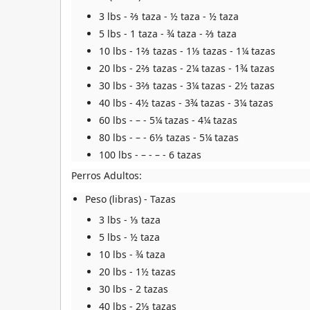
3 lbs - ⅔ taza - ½ taza - ½ taza
5 lbs - 1 taza - ¾ taza - ⅔ taza
10 lbs - 1⅔ tazas - 1⅓ tazas - 1¼ tazas
20 lbs - 2⅔ tazas - 2¼ tazas - 1¾ tazas
30 lbs - 3⅔ tazas - 3¼ tazas - 2½ tazas
40 lbs - 4½ tazas - 3¾ tazas - 3¼ tazas
60 lbs - – - 5¼ tazas - 4¼ tazas
80 lbs - – - 6⅓ tazas - 5¼ tazas
100 lbs - – - – - 6 tazas
Perros Adultos:
Peso (libras) - Tazas
3 lbs - ⅓ taza
5 lbs - ½ taza
10 lbs - ¾ taza
20 lbs - 1½ tazas
30 lbs - 2 tazas
40 lbs - 2⅓ tazas