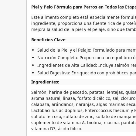
Piel y Pelo Fórmula para Perros en Todas las Etapa
Este alimento completo está especialmente formulad
ingrediente, proporciona una fuente rica de proteí
mejora la salud de la piel y el pelaje, sino que tam
Beneficios Clave:
Salud de la Piel y el Pelaje:
Formulado para manten
Nutrición Completa:
Proporciona un equilibrio óp
Ingredientes de Alta Calidad:
Incluye salmón rea
Salud Digestiva:
Enriquecido con probióticos para
Ingredientes:
Salmón, harina de pescado, patatas, lentejas, guis
aroma natural, linaza, fosfato dicálcico, sal, clorur
calabaza, arándanos, naranjas, algas marinas secas
Lactobacillus acidophilus, Enterococcus faecium y B
sulfato ferroso, sulfato de zinc, sulfato de manga
suplemento de vitamina A, biotina, niacina, pantote
vitamina D3, ácido fólico.