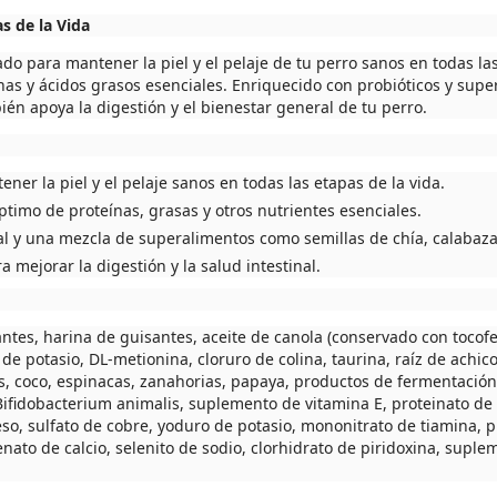
s de la Vida
o para mantener la piel y el pelaje de tu perro sanos en todas las
nas y ácidos grasos esenciales. Enriquecido con probióticos y supe
bién apoya la digestión y el bienestar general de tu perro.
er la piel y el pelaje sanos en todas las etapas de la vida.
timo de proteínas, grasas y otros nutrientes esenciales.
l y una mezcla de superalimentos como semillas de chía, calabaz
 mejorar la digestión y la salud intestinal.
antes, harina de guisantes, aceite de canola (conservado con tocofe
o de potasio, DL-metionina, cloruro de colina, taurina, raíz de achicor
, coco, espinacas, zanahorias, papaya, productos de fermentación d
ifidobacterium animalis, suplemento de vitamina E, proteinato de h
neso, sulfato de cobre, yoduro de potasio, mononitrato de tiamina,
nato de calcio, selenito de sodio, clorhidrato de piridoxina, supl