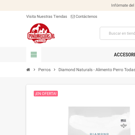
Infórmate del
Visita Nuestras Tiendas
Contáctenos
view_headline
ACCESOR
chevron_right
Perros
chevron_right
Diamond Naturals - Alimento Perro Toda
¡EN OFERTA!