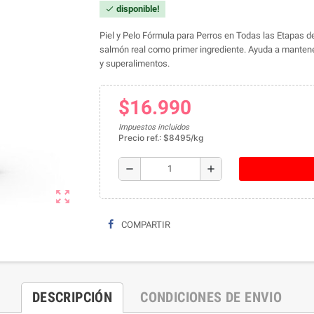
disponible!
check
Piel y Pelo Fórmula para Perros en Todas las Etapas d
salmón real como primer ingrediente. Ayuda a mantener 
y superalimentos.
$16.990
Impuestos incluidos
Precio ref.: $8495/kg
remove
add
zoom_out_map
COMPARTIR
DESCRIPCIÓN
CONDICIONES DE ENVIO