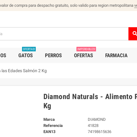
 valor de compra para despacho gratuito, solo valido para region metropolitana
v
sear
OFERTAS!
IMPERDIBLES!
IOS
GATOS
PERROS
OFERTAS
FARMACIA
s las Edades Salmón 2 Kg
Diamond Naturals - Alimento 
Kg
Marca
DIAMOND
Referencia
41828
EAN13
74198615636