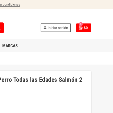
er condiciones
0
ch
person
Iniciar sesión
$0
MARCAS
Perro Todas las Edades Salmón 2