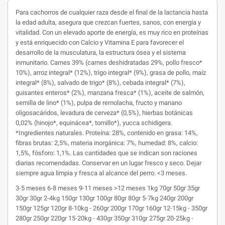
Para cachorros de cualquier raza desde el final de la lactancia hasta
la edad adulta, asegura que crezcan fuertes, sanos, con energía y
vitalidad. Con un elevado aporte de energía, es muy rico en proteínas
y está enriquecido con Calcio y Vitamina E para favorecer el
desarrollo de la musculatura, la estructura ósea y el sistema
inmunitario. Carnes 39% (carnes deshidratadas 29%, pollo fresco*
10%), arroz integral* (12%), trigo integral* (9%), grasa de pollo, maíz
integral* (8%), salvado de trigo* (8%), cebada integral* (7%),
guisantes enteros* (2%), manzana fresca* (1%), aceite de salmón,
semilla de lino* (1%), pulpa de remolacha, fructo y manano
oligosacáridos, levadura de cerveza* (0,5%), hierbas botánicas
0,02% (hinojo*, equinácea*, tomillo*), yucca schidigera.
*Ingredientes naturales. Proteína: 28%, contenido en grasa: 14%,
fibras brutas: 2,5%, materia inorgánica: 7%, humedad: 8%, calcio:
1,5%, fósforo: 1,1%. Las cantidades que se indican son raciones
diarias recomendadas. Conservar en un lugar fresco y seco. Dejar
siempre agua limpia y fresca al alcance del perro. <3 meses.
3-5 meses 6-8 meses 9-11 meses >12 meses 1kg 70gr 50gr 35gr
30gr 30gr 2-4kg 150gr 130gr 100gr 80gr 80gr 5-7kg 240gr 200gr
150gr 125gr 120gr 8-10kg - 260gr 200gr 170gr 160gr 12-15kg - 350gr
280gr 250gr 220gr 15-20kg - 430gr 350gr 310gr 275gr 20-25kg -