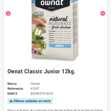
chevron_left
chevron_right
Ownat Classic Junior 12kg.
Marca
Ownat
Referencia
41047
EAN13
8429037014675
Últimas unidades en stock
warning
Para cachorros de cualquier raza desde el final de la lactancia hasta