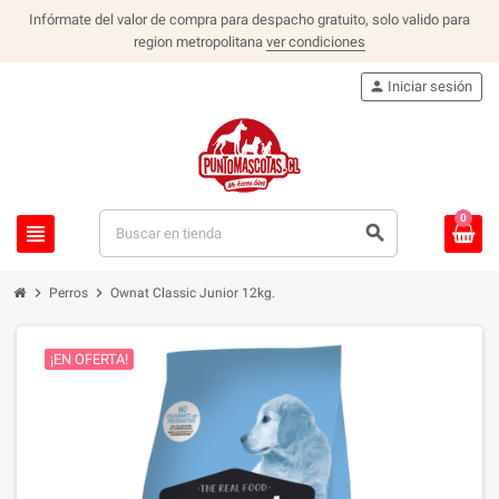
Infórmate del valor de compra para despacho gratuito, solo valido para
region metropolitana
ver condiciones
person
Iniciar sesión
0
view_headline
search
chevron_right
chevron_right
Perros
Ownat Classic Junior 12kg.
¡EN OFERTA!