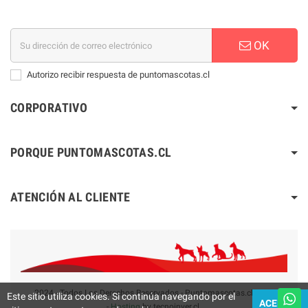
OK
Autorizo recibir respuesta de puntomascotas.cl
CORPORATIVO
PORQUE PUNTOMASCOTAS.CL
ATENCIÓN AL CLIENTE
2024 - Todos Los Derechos Reservados - Puntomascotas.cl V2.0
Este sitio utiliza cookies. Si continúa navegando por el
ACEPTAR
-
Hosting
by tecnoinver.cl