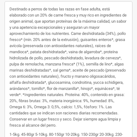
Destinado a perros de todas las razas en fase adulta, está
elaborado con un 20% de carne fresca y muy rico en ingredientes de
origen animal, que aportan proteínas de la máxima calidad, un sabor
y una apetencia excepcionales y aseguran un mayor
aprovechamiento de los nutrientes. Carne deshidratada (34%), pollo
fresco* (mín. 20% antes de la extrusión), guisantes enteros*, grasa
avícola (preservada con antioxidantes naturales), raíces de
mandioca*, patata deshidratada*, vaina de algarroba*, proteína
hidrolizada de pollo, pescado deshidratado, levadura de cerveza*,
pulpa de remolacha, manzana fresca* (1%), semilla de lino*, algas
marinas deshidratadas*, sal gema*, aceite de pescado (preservado
con antioxidantes naturales), fructo y manano oligosacáridos,
alfalfa deshidratada*, glucosamina, condroitina, yucca schidigera,
arándanos*, tomillo*, flor de manzanilla*, hinojo*, equinácea*, té
verde*. *Ingredientes naturales. Proteína: 40%, contenido en grasa:
20%, fibras brutas: 3%, materia inorgánica: 9%, humedad: 8%,
Omega 6: 3%, Omega 3: 0,5%, calcio: 1,5%, fósforo: 1%. Las
cantidades que se indican son raciones diarias recomendadas.
Conservar en un lugar fresco y seco. Dejar siempre agua limpia y
fresca al alcance del perro.
1-5kg. 45-80gr 5-10kg. 80-150gr 10-20kg. 150-230gr 20-30kg. 230-