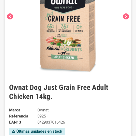
chevron_left
chevron_right
Ownat Dog Just Grain Free Adult
Chicken 14kg.
Marca
Ownat
Referencia
39251
EAN13
8429037016426
Últimas unidades en stock
warning