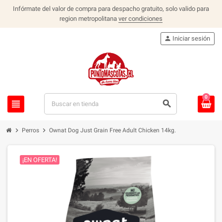
Infórmate del valor de compra para despacho gratuito, solo valido para
region metropolitana
ver condiciones
person
Iniciar sesión
0
view_headline
search
chevron_right
chevron_right
Perros
Ownat Dog Just Grain Free Adult Chicken 14kg.
¡EN OFERTA!