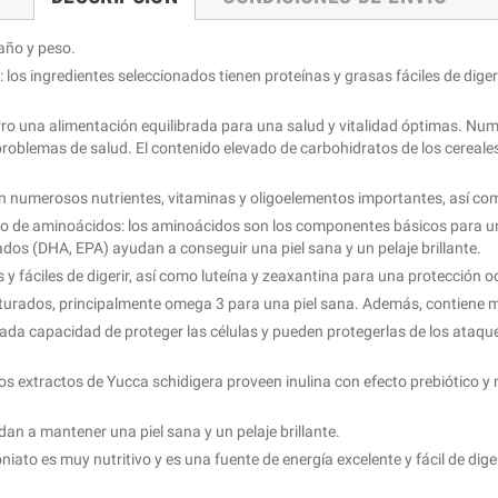
año y peso.
: los ingredientes seleccionados tienen proteínas y grasas fáciles de dige
perro una alimentación equilibrada para una salud y vitalidad óptimas. Nu
 problemas de salud. El contenido elevado de carbohidratos de los cerea
n numerosos nutrientes, vitaminas y oligoelementos importantes, así co
imo de aminoácidos: los aminoácidos son los componentes básicos para u
dos (DHA, EPA) ayudan a conseguir una piel sana y un pelaje brillante.
 fáciles de digerir, así como luteína y zeaxantina para una protección o
aturados, principalmente omega 3 para una piel sana. Además, contiene 
ada capacidad de proteger las células y pueden protegerlas de los ataque
los extractos de Yucca schidigera proveen inulina con efecto prebiótico y ma
n a mantener una piel sana y un pelaje brillante.
iato es muy nutritivo y es una fuente de energía excelente y fácil de dige