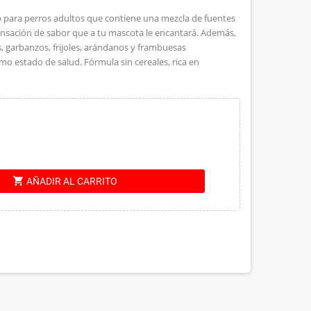
 para perros adultos que contiene una mezcla de fuentes
sensación de sabor que a tu mascota le encantará. Además,
s, garbanzos, frijoles, arándanos y frambuesas
o estado de salud. Fórmula sin cereales, rica en
.
shopping_cart
AÑADIR AL CARRITO