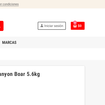
er condiciones
0
ch
person
Iniciar sesión
$0
MARCAS
Canyon Boar 5.6kg