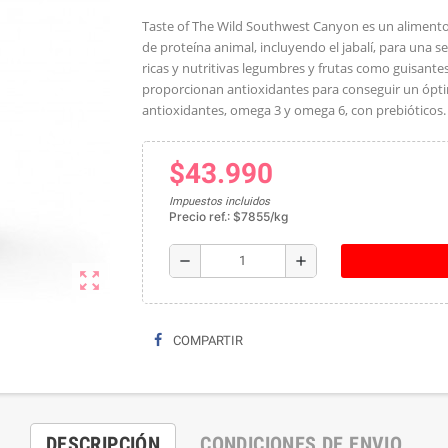
Taste of The Wild Southwest Canyon es un alimento
de proteína animal, incluyendo el jabalí, para una 
ricas y nutritivas legumbres y frutas como guisante
proporcionan antioxidantes para conseguir un óptim
antioxidantes, omega 3 y omega 6, con prebióticos
$43.990
Impuestos incluidos
Precio ref.: $7855/kg
remove
add
zoom_out_map
COMPARTIR
DESCRIPCIÓN
CONDICIONES DE ENVIO