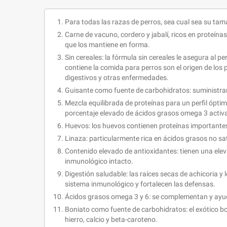
Para todas las razas de perros, sea cual sea su tam
Carne de vacuno, cordero y jabalí, ricos en proteínas
que los mantiene en forma.
Sin cereales: la fórmula sin cereales le asegura al 
contiene la comida para perros son el origen de los
digestivos y otras enfermedades.
Guisante como fuente de carbohidratos: suministra
Mezcla equilibrada de proteínas para un perfil ópt
porcentaje elevado de ácidos grasos omega 3 activa
Huevos: los huevos contienen proteínas importantes y
Linaza: particularmente rica en ácidos grasos no s
Contenido elevado de antioxidantes: tienen una elev
inmunológico intacto.
Digestión saludable: las raíces secas de achicoria y 
sistema inmunológico y fortalecen las defensas.
Ácidos grasos omega 3 y 6: se complementan y ayuda
Boniato como fuente de carbohidratos: el exótico bon
hierro, calcio y beta-caroteno.