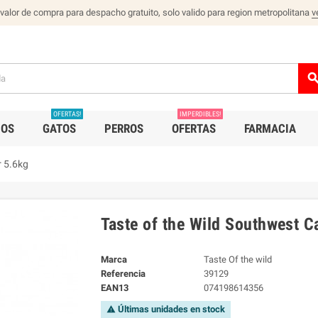
 valor de compra para despacho gratuito, solo valido para region metropolitana
v
sear
OFERTAS!
IMPERDIBLES!
IOS
GATOS
PERROS
OFERTAS
FARMACIA
r 5.6kg
Taste of the Wild Southwest 
Marca
Taste Of the wild
Referencia
39129
EAN13
074198614356
Últimas unidades en stock
warning