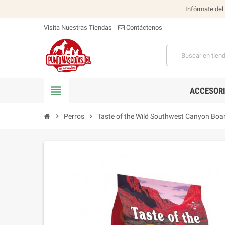
Infórmate del
Visita Nuestras Tiendas
Contáctenos
view_headline
ACCESOR
chevron_right
Perros
chevron_right
Taste of the Wild Southwest Canyon Boa