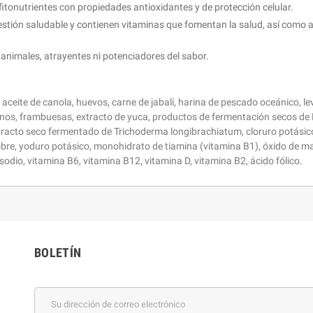
itonutrientes con propiedades antioxidantes y de protección celular.
estión saludable y contienen vitaminas que fomentan la salud, así como 
nimales, atrayentes ni potenciadores del sabor.
aceite de canola, huevos, carne de jabalí, harina de pescado oceánico, lev
danos, frambuesas, extracto de yuca, productos de fermentación secos de
tracto seco fermentado de Trichoderma longibrachiatum, cloruro potásico, 
 cobre, yoduro potásico, monohidrato de tiamina (vitamina B1), óxido de m
odio, vitamina B6, vitamina B12, vitamina D, vitamina B2, ácido fólico.
BOLETÍN