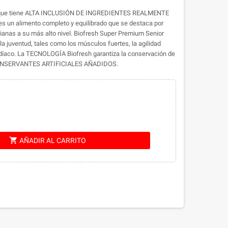
porque tiene ALTA INCLUSIÓN DE INGREDIENTES REALMENTE
es un alimento completo y equilibrado que se destaca por
dianas a su más alto nivel. Biofresh Super Premium Senior
a juventud, tales como los músculos fuertes, la agilidad
cardíaco. La TECNOLOGÍA Biofresh garantiza la conservación de
N CONSERVANTES ARTIFICIALES AÑADIDOS.
shopping_cart
AÑADIR AL CARRITO