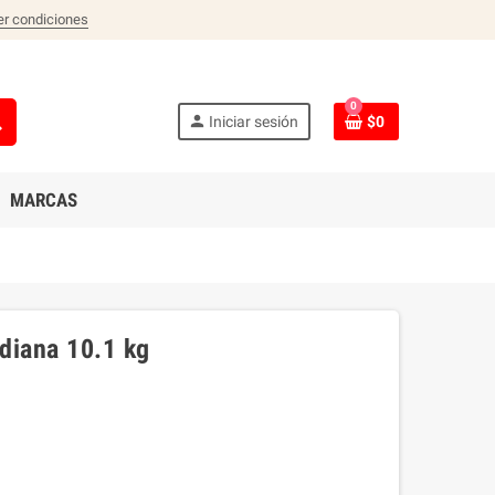
er condiciones
0
ch
person
Iniciar sesión
$0
MARCAS
diana 10.1 kg