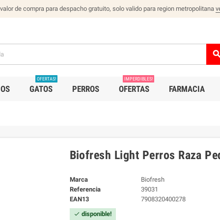
 valor de compra para despacho gratuito, solo valido para region metropolitana
v
sear
OFERTAS!
IMPERDIBLES!
IOS
GATOS
PERROS
OFERTAS
FARMACIA
Biofresh Light Perros Raza Pe
Marca
Biofresh
Referencia
39031
EAN13
7908320400278
disponible!
check