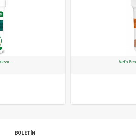
ieza...
Vet's Bes
BOLETÍN