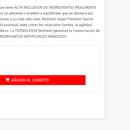
porque tiene ALTA INCLUSIÓN DE INGREDIENTES REALMENTE
es un alimento completo y equilibrado que se destaca por
dianas a su más alto nivel. Biofresh Super Premium Senior
a juventud, tales como los músculos fuertes, la agilidad
cardíaco. La TECNOLOGÍA Biofresh garantiza la conservación de
N CONSERVANTES ARTIFICIALES AÑADIDOS.
shopping_cart
AÑADIR AL CARRITO