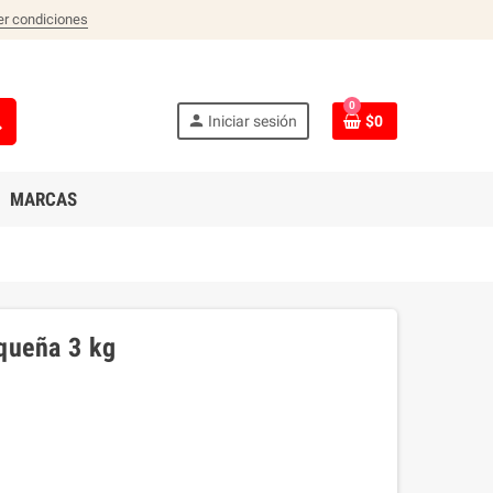
er condiciones
0
ch
person
Iniciar sesión
$0
MARCAS
queña 3 kg