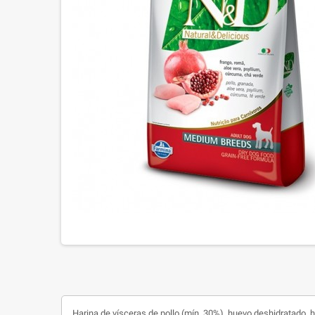
Harina de vísceras de pollo (mín. 30%), huevo deshidratado, h