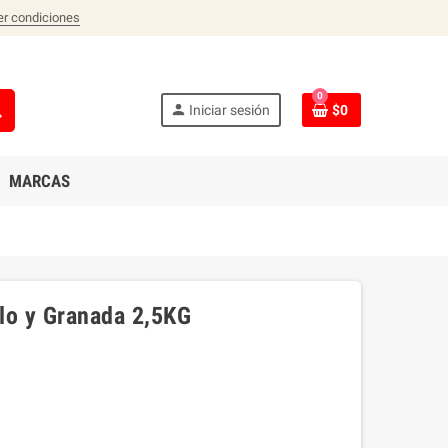
er condiciones
0
ch
person
Iniciar sesión
$0
MARCAS
lo y Granada 2,5KG