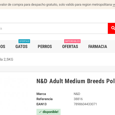
 valor de compra para despacho gratuito, solo valido para region metropolitana
v
sear
OFERTAS!
IMPERDIBLES!
IOS
GATOS
PERROS
OFERTAS
FARMACIA
da 2,5KG
N&D Adult Medium Breeds Pol
Marca
N&D
Referencia
38816
EAN13
7898604433071
disponible!
check