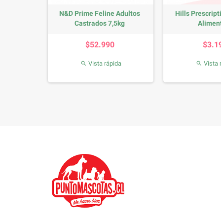
ción Spot-
N&D Prime Feline Adultos
Hills Prescript
.
Castrados 7,5kg
Aliment
io
Precio
P
0
$52.990
$3.1
da
Vista rápida
Vista 

