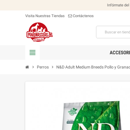
Infórmate del
Visita Nuestras Tiendas
Contáctenos
view_headline
ACCESOR
chevron_right
Perros
chevron_right
N&D Adult Medium Breeds Pollo y Grana