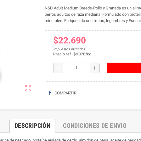
N&D Adult Medium Breeds-Pollo y Granada es un alimen
perros adultos de raza mediana. Formulado con proteína
minerales. Enriquecido con frutas, legumbres y Esenci
$22.690
Impuestos incluidos
Precio ref.: $9076/kg
remove
add
zoom_out_map
COMPARTIR
DESCRIPCIÓN
CONDICIONES DE ENVIO
arina de pescado, proteína aislada de cerdo, almidón de papa, aceite de pescado,