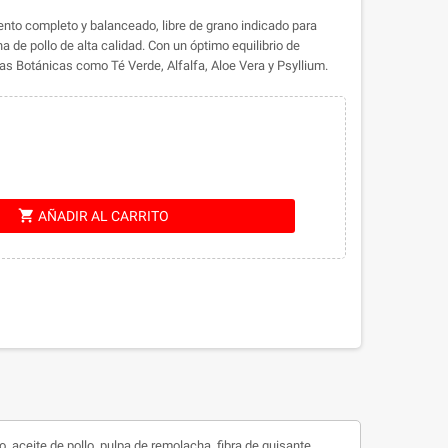
to completo y balanceado, libre de grano indicado para
 de pollo de alta calidad. Con un óptimo equilibrio de
as Botánicas como Té Verde, Alfalfa, Aloe Vera y Psyllium.
shopping_cart
AÑADIR AL CARRITO
 aceite de pollo, pulpa de remolacha, fibra de guisante,