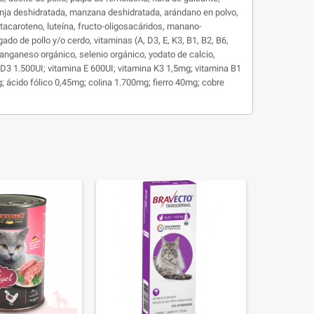
ranja deshidratada, manzana deshidratada, arándano en polvo,
etacaroteno, luteína, fructo-oligosacáridos, manano-
gado de pollo y/o cerdo, vitaminas (A, D3, E, K3, B1, B2, B6,
, manganeso orgánico, selenio orgánico, yodato de calcio,
3 1.500UI; vitamina E 600UI; vitamina K3 1,5mg; vitamina B1
 ácido fólico 0,45mg; colina 1.700mg; fierro 40mg; cobre