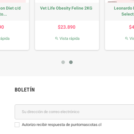
ion Diet c/d
Vet Life Obesity Feline 2KG
Leonardo 
o...
Select
recio
Precio
90
$23.890
$
rápida
Vista rápida
Vis


BOLETÍN
Autorizo recibir respuesta de puntomascotas.cl