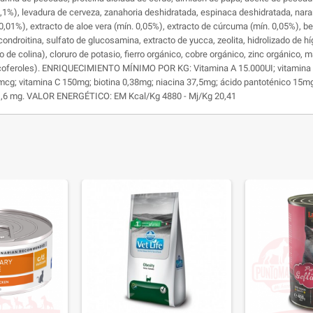
. 0,1%), levadura de cerveza, zanahoria deshidratada, espinaca deshidratada, na
 0,01%), extracto de aloe vera (mín. 0,05%), extracto de cúrcuma (mín. 0,05%), b
condroitina, sulfato de glucosamina, extracto de yucca, zeolita, hidrolizado de hí
uro de colina), cloruro de potasio, fierro orgánico, cobre orgánico, zinc orgánico
 tocoferoles). ENRIQUECIMIENTO MÍNIMO POR KG: Vitamina A 15.000UI; vitamina D
cg; vitamina C 150mg; biotina 0,38mg; niacina 37,5mg; ácido pantoténico 15mg;
1,6 mg. VALOR ENERGÉTICO: EM Kcal/Kg 4880 - Mj/Kg 20,41