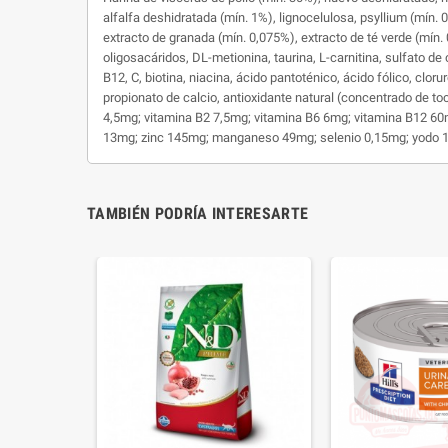
alfalfa deshidratada (mín. 1%), lignocelulosa, psyllium (mín
extracto de granada (mín. 0,075%), extracto de té verde (mín.
oligosacáridos, DL-metionina, taurina, L-carnitina, sulfato de 
B12, C, biotina, niacina, ácido pantoténico, ácido fólico, clor
propionato de calcio, antioxidante natural (concentrado de
4,5mg; vitamina B2 7,5mg; vitamina B6 6mg; vitamina B12 60m
13mg; zinc 145mg; manganeso 49mg; selenio 0,15mg; yodo 
TAMBIÉN PODRÍA INTERESARTE