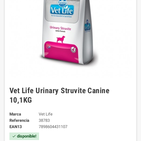
Vet Life Urinary Struvite Canine
10,1KG
Marca
Vet Life
Referencia
38783
EAN13
7898604431107
disponible!
check