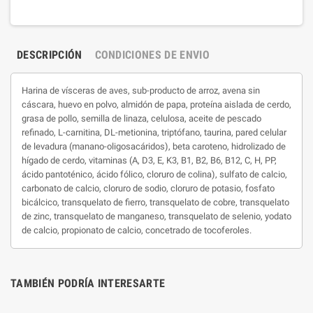
DESCRIPCIÓN
CONDICIONES DE ENVIO
Harina de vísceras de aves, sub-producto de arroz, avena sin
cáscara, huevo en polvo, almidón de papa, proteína aislada de cerdo,
grasa de pollo, semilla de linaza, celulosa, aceite de pescado
refinado, L-carnitina, DL-metionina, triptófano, taurina, pared celular
de levadura (manano-oligosacáridos), beta caroteno, hidrolizado de
hígado de cerdo, vitaminas (A, D3, E, K3, B1, B2, B6, B12, C, H, PP,
ácido pantoténico, ácido fólico, cloruro de colina), sulfato de calcio,
carbonato de calcio, cloruro de sodio, cloruro de potasio, fosfato
bicálcico, transquelato de fierro, transquelato de cobre, transquelato
de zinc, transquelato de manganeso, transquelato de selenio, yodato
de calcio, propionato de calcio, concetrado de tocoferoles.
TAMBIÉN PODRÍA INTERESARTE