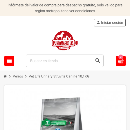
Infórmate del valor de compra para despacho gratuito, solo valido para
region metropolitana
ver condiciones
person
Iniciar sesión
0
view_headline
search
chevron_right
chevron_right
Perros
Vet Life Urinary Struvite Canine 10,1KG