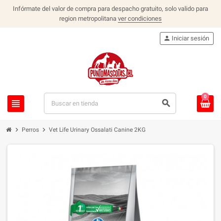
Infórmate del valor de compra para despacho gratuito, solo valido para
region metropolitana
ver condiciones
person
Iniciar sesión
0
view_headline
search
chevron_right
chevron_right
Perros
Vet Life Urinary Ossalati Canine 2KG