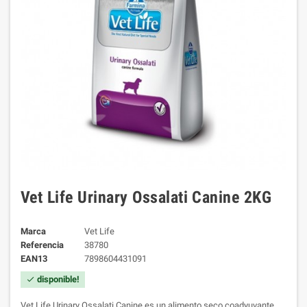
Vet Life Urinary Ossalati Canine 2KG
Marca
Vet Life
Referencia
38780
EAN13
7898604431091
disponible!
check
Vet Life Urinary Ossalati Canine es un alimento seco coadyuvante