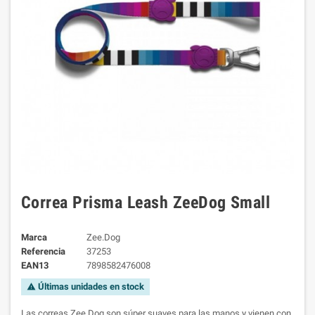
Correa Prisma Leash ZeeDog Small
Marca
Zee.Dog
Referencia
37253
EAN13
7898582476008
Últimas unidades en stock
warning
Las correas Zee.Dog son súper suaves para las manos y vienen con