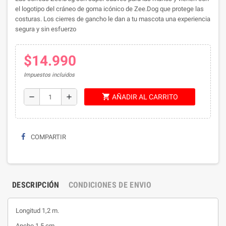
el logotipo del cráneo de goma icónico de Zee.Dog que protege las
costuras.
Los cierres de gancho le dan a tu mascota una experiencia
segura y sin esfuerzo
$14.990
Impuestos incluidos
shopping_cart
remove
add
AÑADIR AL CARRITO
COMPARTIR
DESCRIPCIÓN
CONDICIONES DE ENVIO
Longitud 1,2 m.
Ancho 1,5 cm