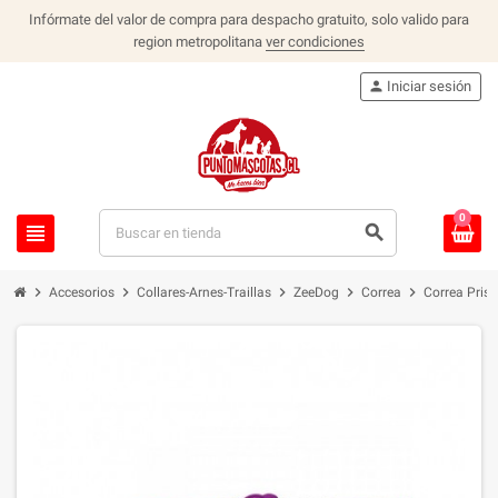
Infórmate del valor de compra para despacho gratuito, solo valido para
region metropolitana
ver condiciones
person
Iniciar sesión
0
view_headline
search
chevron_right
chevron_right
chevron_right
chevron_right
chevron_right
Accesorios
Collares-Arnes-Traillas
ZeeDog
Correa
Correa Pris