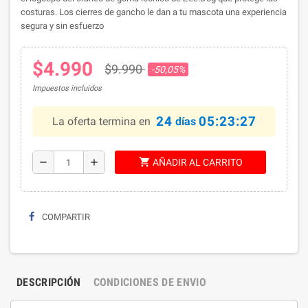
costuras.
Los cierres de gancho le dan a tu mascota una experiencia
segura y sin esfuerzo
$4.990
$9.990
-50,05%
Impuestos incluidos
24
05:23:26
La oferta termina en
días
shopping_cart
remove
add
AÑADIR AL CARRITO
COMPARTIR
DESCRIPCIÓN
CONDICIONES DE ENVIO