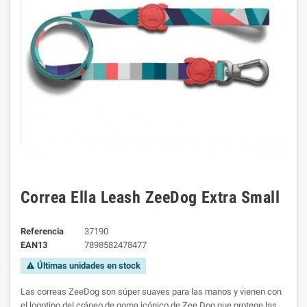
Correa Ella Leash ZeeDog Extra Small
Referencia
37190
EAN13
7898582478477
Últimas unidades en stock
warning
Las correas ZeeDog son súper suaves para las manos y vienen con
el logotipo del cráneo de goma icónico de Zee.Dog que protege las