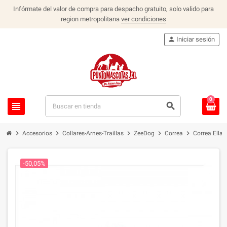
Infórmate del valor de compra para despacho gratuito, solo valido para
region metropolitana
ver condiciones
person
Iniciar sesión
0
view_headline
search
chevron_right
chevron_right
chevron_right
chevron_right
chevron_right
Accesorios
Collares-Arnes-Traillas
ZeeDog
Correa
Correa Ella
-50,05%