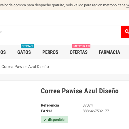
 valor de compra para despacho gratuito, solo valido para region metropolitana
v
sear
OFERTAS!
IMPERDIBLES!
IOS
GATOS
PERROS
OFERTAS
FARMACIA
Correa Pawise Azul Diseño
Correa Pawise Azul Diseño
Referencia
37074
EAN13
8886467532177
disponible!
check