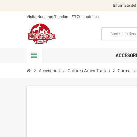
Infórmate del
Visita Nuestras Tiendas
Contáctenos
view_headline
ACCESOR
chevron_right
Accesorios
chevron_right
Collares-Arnes-Traillas
chevron_right
Correa
chevron_right