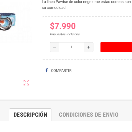
La linea Pawise de color negro trae estas correas so
su comodidad.
$7.990
Impuestos incluidos
remove
add
COMPARTIR
zoom_out_map
DESCRIPCIÓN
CONDICIONES DE ENVIO