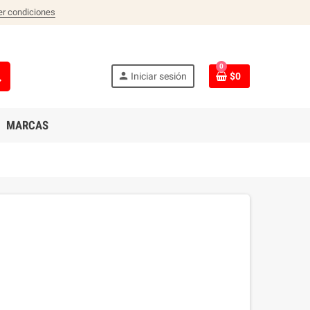
er condiciones
0
ch
person
Iniciar sesión
$0
MARCAS