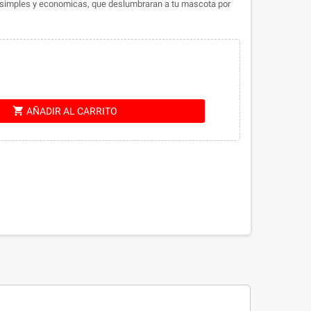
n simples y economicas, que deslumbraran a tu mascota por
shopping_cart
AÑADIR AL CARRITO