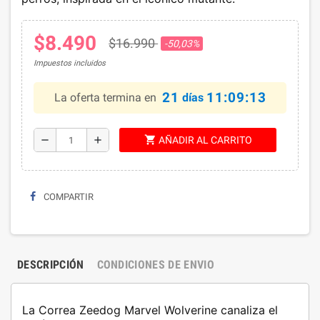
$8.490
$16.990
-50,03%
Impuestos incluidos
21
11:09:13
La oferta termina en
días
shopping_cart
remove
add
AÑADIR AL CARRITO
COMPARTIR
DESCRIPCIÓN
CONDICIONES DE ENVIO
La Correa Zeedog Marvel Wolverine
canaliza el