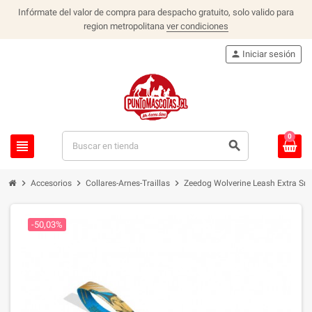
Infórmate del valor de compra para despacho gratuito, solo valido para
region metropolitana
ver condiciones
person
Iniciar sesión
0
view_headline
search
chevron_right
chevron_right
chevron_right
Accesorios
Collares-Arnes-Traillas
Zeedog Wolverine Leash Extra Sm
-50,03%