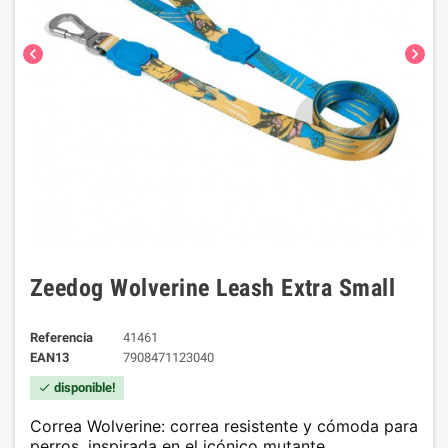
chevron_left
chevron_right
Zeedog Wolverine Leash Extra Small
Referencia
41461
EAN13
7908471123040
disponible!
check
Correa Wolverine
: correa resistente y cómoda para
perros, inspirada en el icónico mutante.