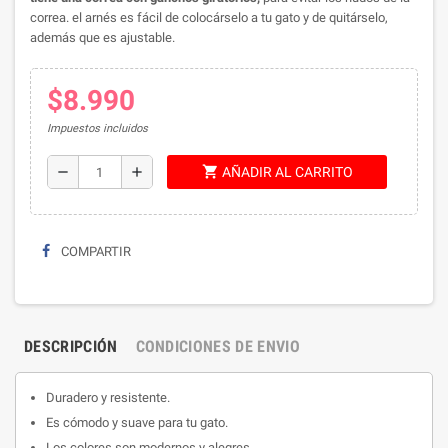
correa. el arnés es fácil de colocárselo a tu gato y de quitárselo,
además que es ajustable.
$8.990
Impuestos incluidos
shopping_cart
remove
add
AÑADIR AL CARRITO
COMPARTIR
DESCRIPCIÓN
CONDICIONES DE ENVIO
Duradero y resistente.
Es cómodo y suave para tu gato.
Los colores son modernos y alegres.