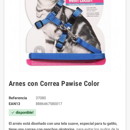
Arnes con Correa Pawise Color
Referencia
37080
EAN13
8886467580017
disponible!
check
El arnés está diseñado con una tela suave, especial para tu gatito,
tiene una correa con ganchos giratorios,
para evitar los nudos de la