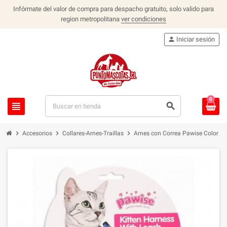
Infórmate del valor de compra para despacho gratuito, solo valido para
region metropolitana
ver condiciones
person
Iniciar sesión
0
view_headline
search
chevron_right
chevron_right
chevron_right
Accesorios
Collares-Arnes-Traillas
Arnes con Correa Pawise Color