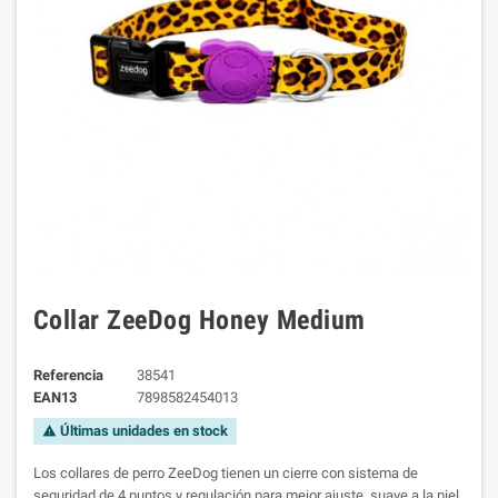
Collar ZeeDog Honey Medium
Referencia
38541
EAN13
7898582454013
Últimas unidades en stock
warning
Los collares de perro ZeeDog tienen un cierre con sistema de
seguridad de 4 puntos y regulación para mejor ajuste, suave a la piel,