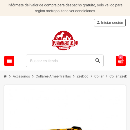
Infórmate del valor de compra para despacho gratuito, solo valido para
region metropolitana
ver condiciones
person
Iniciar sesión
0
view_headline
search
chevron_right
chevron_right
chevron_right
chevron_right
chevron_right
Accesorios
Collares-Arnes-Traillas
ZeeDog
Collar
Collar ZeeD