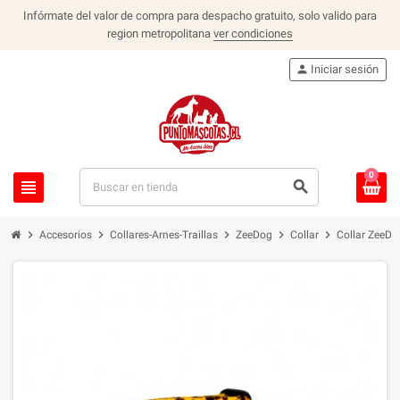
Infórmate del valor de compra para despacho gratuito, solo valido para
region metropolitana
ver condiciones
person
Iniciar sesión
0
view_headline
search
chevron_right
chevron_right
chevron_right
chevron_right
chevron_right
Accesorios
Collares-Arnes-Traillas
ZeeDog
Collar
Collar ZeeDo