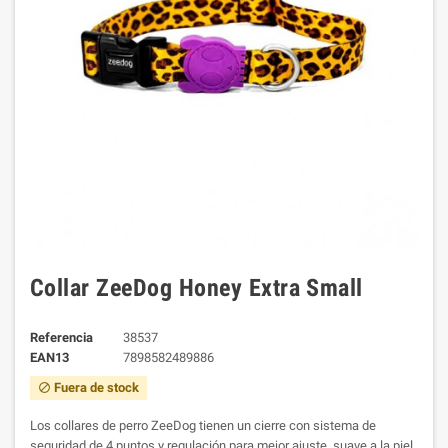
Collar ZeeDog Honey Extra Small
Referencia
38537
EAN13
7898582489886
Fuera de stock
block
Los collares de perro ZeeDog tienen un cierre con sistema de
seguridad de 4 puntos y regulación para mejor ajuste, suave a la piel,