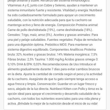
pelaje brillante y suave. Refuerzo del sistema inmunológico:
Vitaminas A y E, junto con Cobre y Selenio, ayudan a mantener un
sistema inmunitario fuerte y resistente. Vitalidad y energía: Nutribest
ha sido cuidadosamente formulado para apoyar un crecimiento
saludable, con la nutrición adecuada para que tu cachorro se
mantenga activo y lleno de energía. Composición Proteína animal:
Carne de pollo deshidratada (19%), carne deshidratada (18%).
Cereales: Trigo, maíz, arroz (5%). Aceites y grasas animales: Para
una piel y pelaje saludables. Fuentes vegetales: Pulpa de remolacha
para una digestión óptima. Prebiótico MOS: Para mantener un
sistema digestivo equilibrado. Componentes Analíticos Proteína
bruta: 32% Aceites y grasas brutos: 14% Materia inorgánica: 7,5%
Fibras brutas: 2,5% Taurina: 1.000 mg/kg Ácidos grasos omega-3:
0,10% DHA & EPA: 0,03% Recomendaciones de Uso Introduce el
alimento gradualmente durante 7 días para evitar cambios bruscos
en la dieta. Ajusta la cantidad de comida según el peso y la actividad
de tu cachorro. Asegúrate de que tu gato siempre tenga acceso a
agua fresca y limpia. Conservación: Guardar en un lugar fresco y
seco, alejado de la luz directa. Nutribest Kitten con Pollo y Arroz es la
opción ideal para apoyar el crecimiento y desarrollo saludable de tu
cachorro, con todos los nutrientes esenciales para una vida plena y
activa. ¡Bríndale lo mejor de la nutrición desde el inicio de su vida!