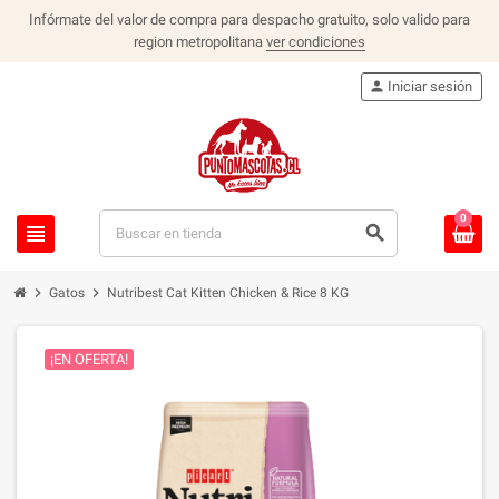
Infórmate del valor de compra para despacho gratuito, solo valido para
region metropolitana
ver condiciones
person
Iniciar sesión
0
view_headline
search
chevron_right
chevron_right
Gatos
Nutribest Cat Kitten Chicken & Rice 8 KG
¡EN OFERTA!