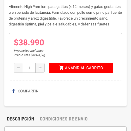
Alimento High Premium para gatitos (≤ 12 meses) y gatas gestantes
o en periodo de lactancia. Formulado con pollo como principal fuente
de proteína y arroz digestible. Favorece un crecimiento sano,
digestión óptima, piel y pelaje saludables, y defensas fuertes.
$38.990
Impuestos incluidos
Precio ref.: $4874/kg
shopping_cart
remove
add
AÑADIR AL CARRITO
COMPARTIR
DESCRIPCIÓN
CONDICIONES DE ENVIO