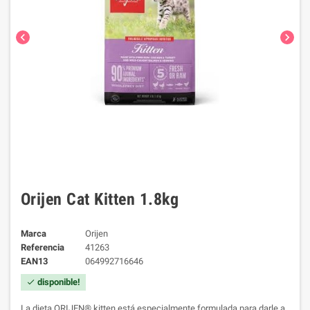
chevron_left
chevron_right
Orijen Cat Kitten 1.8kg
Marca
Orijen
Referencia
41263
EAN13
064992716646
disponible!
check
La dieta ORIJEN® kitten está especialmente formulada para darle a