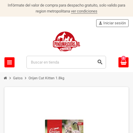
Infórmate del valor de compra para despacho gratuito, solo valido para
region metropolitana
ver condiciones
person
Iniciar sesión
0
view_headline
search
chevron_right
chevron_right
Gatos
Orijen Cat Kitten 1.8kg