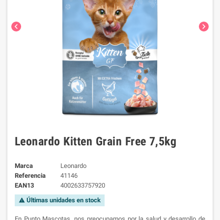
chevron_left
chevron_right
Leonardo Kitten Grain Free 7,5kg
Marca
Leonardo
Referencia
41146
EAN13
4002633757920
Últimas unidades en stock
warning
En Punto Mascotas, nos preocupamos por la salud y desarrollo de