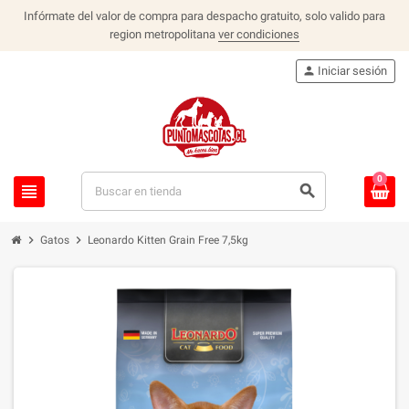
Infórmate del valor de compra para despacho gratuito, solo valido para
region metropolitana
ver condiciones
person
Iniciar sesión
0
view_headline
search
chevron_right
chevron_right
Gatos
Leonardo Kitten Grain Free 7,5kg