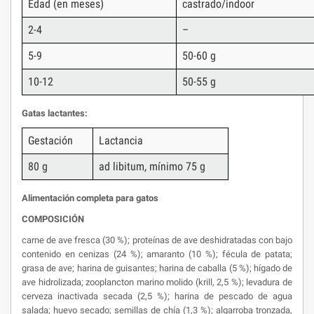
Edad (en meses)
castrado/indoor
2-4
–
5-9
50-60 g
10-12
50-55 g
Gatas lactantes:
Gestación
Lactancia
80 g
ad libitum, mínimo 75 g
Alimentación completa para gatos
COMPOSICIÓN
carne de ave fresca (30 %); proteínas de ave deshidratadas con bajo
contenido en cenizas (24 %); amaranto (10 %); fécula de patata;
grasa de ave; harina de guisantes; harina de caballa (5 %); hígado de
ave hidrolizada; zooplancton marino molido (krill, 2,5 %); levadura de
cerveza inactivada secada (2,5 %); harina de pescado de agua
salada; huevo secado; semillas de chía (1,3 %); algarroba tronzada,