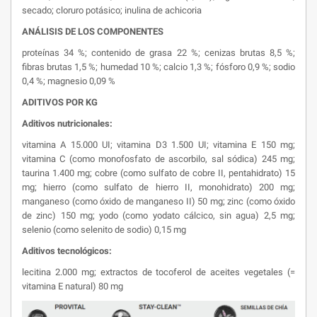
secado; cloruro potásico; inulina de achicoria
ANÁLISIS DE LOS COMPONENTES
proteínas 34 %; contenido de grasa 22 %; cenizas brutas 8,5 %;
fibras brutas 1,5 %; humedad 10 %; calcio 1,3 %; fósforo 0,9 %; sodio
0,4 %; magnesio 0,09 %
ADITIVOS POR KG
Aditivos nutricionales:
vitamina A 15.000 UI; vitamina D3 1.500 UI; vitamina E 150 mg;
vitamina C (como monofosfato de ascorbilo, sal sódica) 245 mg;
taurina 1.400 mg; cobre (como sulfato de cobre II, pentahidrato) 15
mg; hierro (como sulfato de hierro II, monohidrato) 200 mg;
manganeso (como óxido de manganeso II) 50 mg; zinc (como óxido
de zinc) 150 mg; yodo (como yodato cálcico, sin agua) 2,5 mg;
selenio (como selenito de sodio) 0,15 mg
Aditivos tecnológicos:
lecitina 2.000 mg; extractos de tocoferol de aceites vegetales (=
vitamina E natural) 80 mg