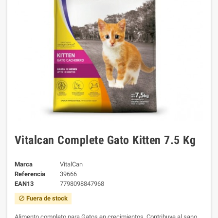
Vitalcan Complete Gato Kitten 7.5 Kg
Marca
VitalCan
Referencia
39666
EAN13
7798098847968
Fuera de stock
block
Alimento completo para Gatos en crecimientos. Contribuye al sano