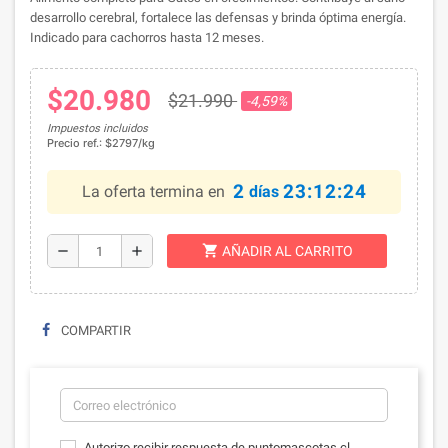
desarrollo cerebral, fortalece las defensas y brinda óptima energía.
Indicado para cachorros hasta 12 meses.
$20.980
$21.990
-4,59%
Impuestos incluidos
Precio ref.: $2797/kg
2
23:12:23
La oferta termina en
días
shopping_cart
remove
add
AÑADIR AL CARRITO
COMPARTIR
Autorizo recibir respuesta de puntomascotas.cl