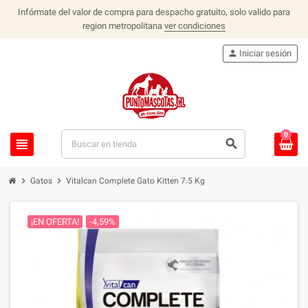
Infórmate del valor de compra para despacho gratuito, solo valido para
region metropolitana
ver condiciones
person
Iniciar sesión
0
view_headline
search
chevron_right
chevron_right
Gatos
Vitalcan Complete Gato Kitten 7.5 Kg
¡EN OFERTA!
-4,59%