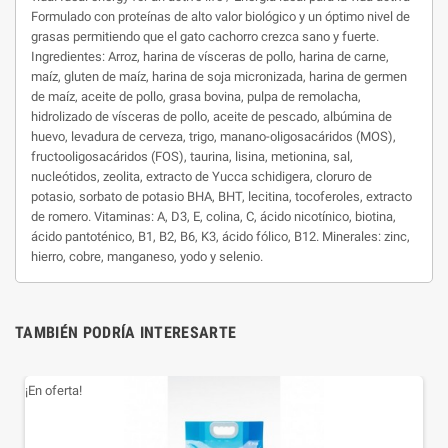
Formulado con proteínas de alto valor biológico y un óptimo nivel de
grasas permitiendo que el gato cachorro crezca sano y fuerte.
Ingredientes: Arroz, harina de vísceras de pollo, harina de carne,
maíz, gluten de maíz, harina de soja micronizada, harina de germen
de maíz, aceite de pollo, grasa bovina, pulpa de remolacha,
hidrolizado de vísceras de pollo, aceite de pescado, albúmina de
huevo, levadura de cerveza, trigo, manano-oligosacáridos (MOS),
fructooligosacáridos (FOS), taurina, lisina, metionina, sal,
nucleótidos, zeolita, extracto de Yucca schidigera, cloruro de
potasio, sorbato de potasio BHA, BHT, lecitina, tocoferoles, extracto
de romero. Vitaminas: A, D3, E, colina, C, ácido nicotínico, biotina,
ácido pantoténico, B1, B2, B6, K3, ácido fólico, B12. Minerales: zinc,
hierro, cobre, manganeso, yodo y selenio.
TAMBIÉN PODRÍA INTERESARTE
¡En oferta!