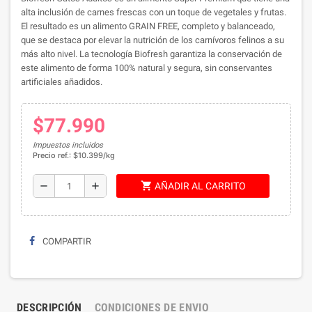
alta inclusión de carnes frescas con un toque de vegetales y frutas.
El resultado es un alimento GRAIN FREE, completo y balanceado,
que se destaca por elevar la nutrición de los carnívoros felinos a su
más alto nivel. La tecnología Biofresh garantiza la conservación de
este alimento de forma 100% natural y segura, sin conservantes
artificiales añadidos.
$77.990
Impuestos incluidos
Precio ref.: $10.399/kg
shopping_cart
remove
add
AÑADIR AL CARRITO
COMPARTIR
DESCRIPCIÓN
CONDICIONES DE ENVIO