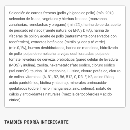
Selección de carnes frescas (pollo y hígado de pollo) (mín. 20%),
selección de frutas, vegetales y hierbas frescas (manzanas,
zanahorias, remolachas y oregano) (min 2%), harina de cerdo, aceite
de pescado refinado (fuente natural de EPA y DHA), harina de
vísceras de pollo y aceite de pollo (naturalmente conservados con
tocoferoles), extractos botânicos (mirtilo, yucca y té verde)
(min.0,1%), huevos deshidratados, harina de mandioca, hidrolizado
de pollo, pulpa de remolacha, arvejas deshidratadas, pulpa de
tomate, levadura de cerveza, prebióticos (pared celular de levadura
(MOS) y inulina), zeolita, hexametafosfato sodico, cloruro sódico
(sal común), taurina, DL-metionina, L-lisina, cloruro potásico, cloruro
de colina, vitaminas (A, B1, B2, B6, B12, C, D3, E, K3, acido fólico,
acido pantoténico, biotina y niacina), minerales aminoacido-
quelatados (cobre, hierro, manganeso, zinc, selênio), iodato de
cálcio y antioxidantes naturales (mezcla de tocoferoles y ácido
cítrico).
TAMBIÉN PODRÍA INTERESARTE