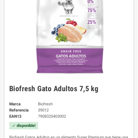
Biofresh Gato Adultos 7,5 kg
Marca
Biofresh
Referencia
39012
EAN13
7908320403002
disponible!
check
Biofresh Gatos Adultos es un alimento Super Premium que tiene una