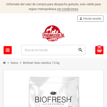
Infórmate del valor de compra para despacho gratuito, solo valido para
region metropolitana
ver condiciones
person
Iniciar sesión
0
view_headline
search
chevron_right
chevron_right
Gatos
Biofresh Gato Adultos 7,5 kg