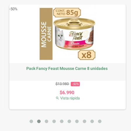
-50%
Pack Fancy Feast Mousse Carne 8 unidades
Precio base
Precio
$13.980
-50%
$6.990
Vista rápida
