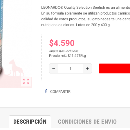
LEONARDO® Quality Selection Seefish es un alimento 
En su fórmula solamente se utilizan productos cárnicos 
calidad de estos productos, su gato necesita una can
nutricionales diarias. Latas de 200 y 400 g.
$4.590
Impuestos incluidos
Precio ref.: $11.475/kg
remove
add
zoom_out_map
COMPARTIR
DESCRIPCIÓN
CONDICIONES DE ENVIO