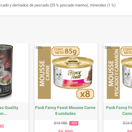
escado y derivados de pescado (25 % pescado marino); minerales (1 %)
-50%
-50%
as Quality
Pack Fancy Feast Mousse Carne
Pack Fancy F
n...
8 unidades
Cama
recio
Precio base
Precio
Prec
$13.980
$13.
-50%
90
$6.990
$