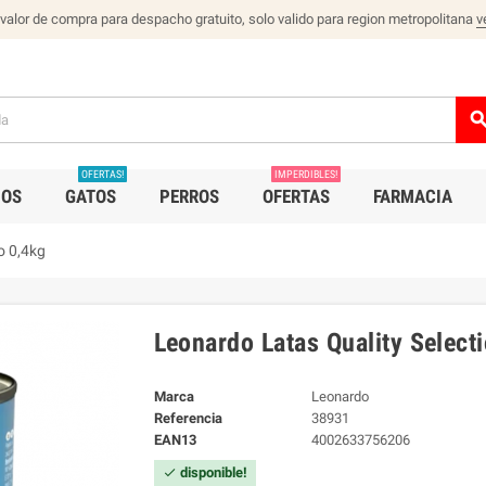
 valor de compra para despacho gratuito, solo valido para region metropolitana
v
sear
OFERTAS!
IMPERDIBLES!
IOS
GATOS
PERROS
OFERTAS
FARMACIA
o 0,4kg
Leonardo Latas Quality Select
Marca
Leonardo
Referencia
38931
EAN13
4002633756206
disponible!
check