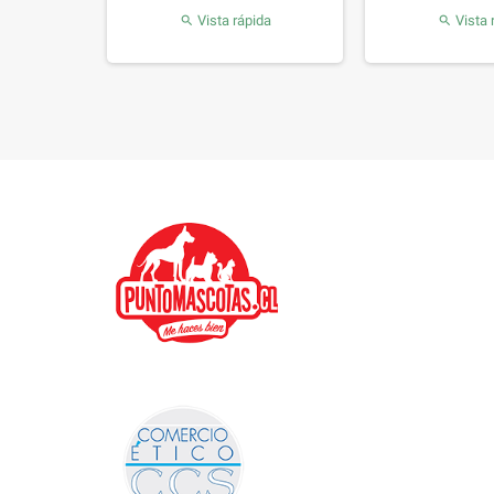
da
Vista rápida
Vista 

