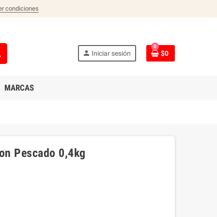
er condiciones
0
ch
person
Iniciar sesión
$0
MARCAS
ion Pescado 0,4kg