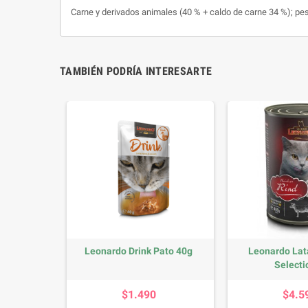
Carne y derivados animales (40 % + caldo de carne 34 %); p
TAMBIÉN PODRÍA INTERESARTE
lmon 40g
Leonardo Drink Pato 40g
Leonardo Lat
Selectio
io
Precio
P
$1.490
$4.5