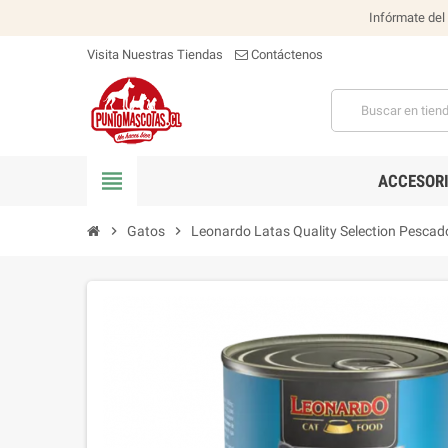
Infórmate del
Visita Nuestras Tiendas
Contáctenos
view_headline
ACCESOR
chevron_right
Gatos
chevron_right
Leonardo Latas Quality Selection Pescad