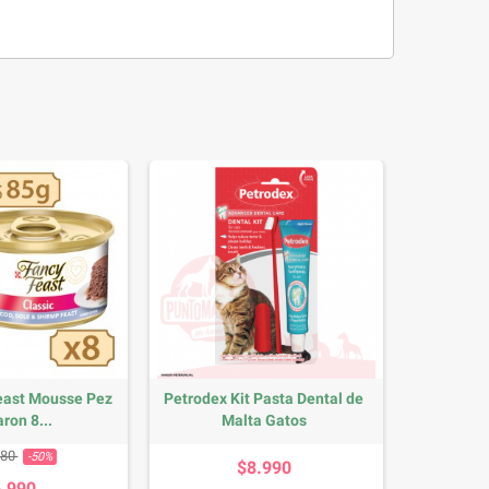
east Mousse Pez
Petrodex Kit Pasta Dental de
ron 8...
Malta Gatos
io base
Precio
Precio
980
-50%
$8.990
6.990