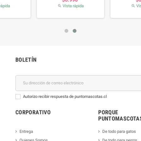
rápida
Vista rápida
Vis


BOLETÍN
Autorizo recibir respuesta de puntomascotas.cl
CORPORATIVO
PORQUE
PUNTOMASCOTAS
Entrega
De todo para gatos
Quienes Somos
De todo para perros