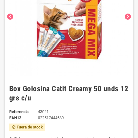
chevron_left
chevron_right
Box Golosina Catit Creamy 50 unds 12
grs c/u
Referencia
43021
EAN13
022517444689
Fuera de stock
block