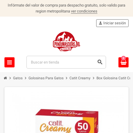
Infórmate del valor de compra para despacho gratuito, solo valido para
region metropolitana
ver condiciones
person
Iniciar sesión
0
view_headline
search
chevron_right
chevron_right
chevron_right
chevron_right
Gatos
Golosinas Para Gatos
Catit Creamy
Box Golosina Catit Cr