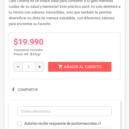
Catit Creamy es un snack ideal para consentir a tu gato mientras
cuidas de su salud y bienestar! Este práctico pack no solo deleitará a
tu minino con sabores irresistibles, sino que también te permite
diversificar su dieta de manera saludable, con diferentes sabores
para encontrar su favorito.
$19.990
Impuestos incluidos
Precio ref.: $33/gr
shopping_cart
remove
add
AÑADIR AL CARRITO
COMPARTIR
Autorizo recibir respuesta de puntomascotas.cl