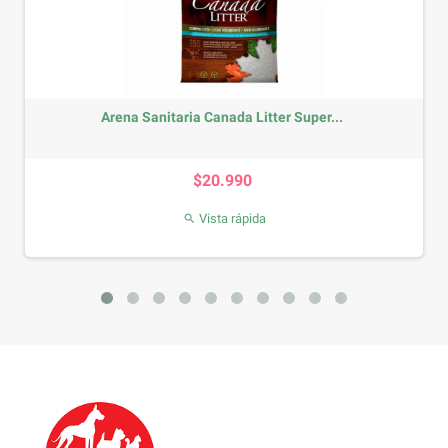
ia Canada Litter Super...
N&D Prime Feline 
Precio
$20.990
$52
Vista rápida
Vist

