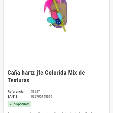
Caña hartz jfc Colorida Mix de
Texturas
Referencia
38287
EAN13
032700148959
disponible!
check