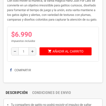
Con solo mover la muñeca, la varita mágica Hartz Just For Cats se
convierte en un objetivo irresistible para gatitos curiosos, d
iseñado
para fomentar el tiempo de juego y la unión, esta varita mantiene a
los gatos ágiles y alertas,
con variedad de texturas con plumas,
campanas y diseños coloridos para capturar la atención de su gato.
$6.990
Impuestos incluidos
shopping_cart
remove
add
AÑADIR AL CARRITO
COMPARTIR
DESCRIPCIÓN
CONDICIONES DE ENVIO
Tu compañero de gatito no podrá resistir el impulso de saltar