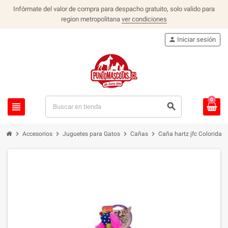
Infórmate del valor de compra para despacho gratuito, solo valido para
region metropolitana
ver condiciones
person
Iniciar sesión
0
view_headline
search
chevron_right
chevron_right
chevron_right
chevron_right
Accesorios
Juguetes para Gatos
Cañas
Caña hartz jfc Colorida M