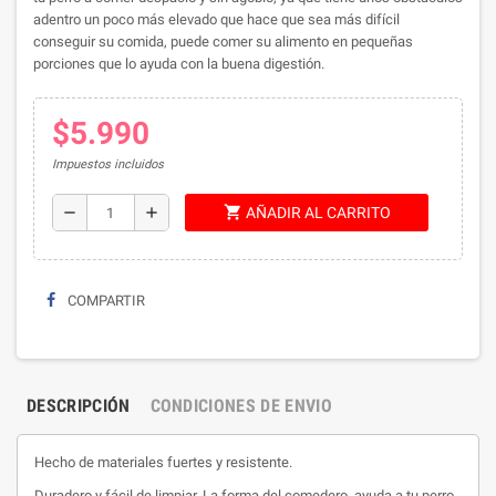
adentro un poco más elevado que hace que sea más difícil
conseguir su comida, puede comer su alimento en pequeñas
porciones que lo ayuda con la buena digestión.
$5.990
Impuestos incluidos
shopping_cart
remove
add
AÑADIR AL CARRITO
COMPARTIR
DESCRIPCIÓN
CONDICIONES DE ENVIO
Hecho de materiales fuertes y resistente.
Duradero y fácil de limpiar. La forma del comedero, ayuda a tu perro