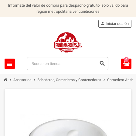
Infórmate del valor de compra para despacho gratuito, solo valido para
region metropolitana
ver condiciones
person
Iniciar sesión
0
view_headline
search
chevron_right
chevron_right
chevron_right
Accesorios
Bebederos, Comederos y Contenedores
Comedero Antiah