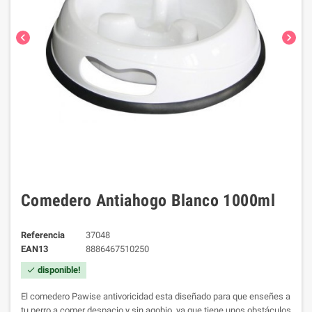
chevron_left
chevron_right
Comedero Antiahogo Blanco 1000ml
Referencia
37048
EAN13
8886467510250
disponible!
check
El comedero Pawise antivoricidad esta diseñado para que enseñes a
tu perro a comer despacio y sin agobio, ya que tiene unos obstáculos