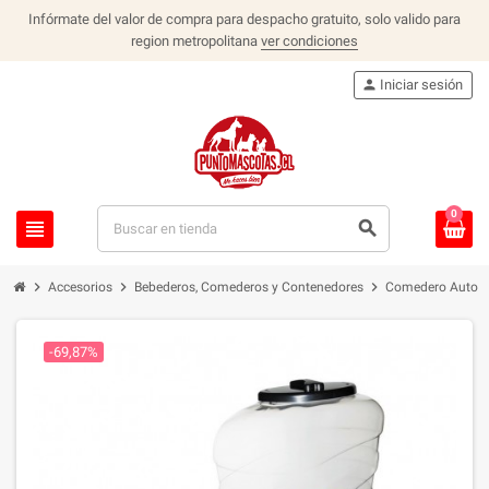
Infórmate del valor de compra para despacho gratuito, solo valido para
region metropolitana
ver condiciones
person
Iniciar sesión
0
view_headline
search
chevron_right
chevron_right
chevron_right
Accesorios
Bebederos, Comederos y Contenedores
Comedero Autom
-69,87%