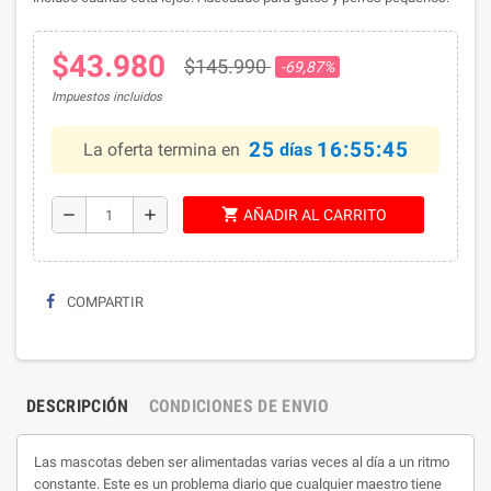
$43.980
$145.990
-69,87%
Impuestos incluidos
25
16:55:44
La oferta termina en
días
shopping_cart
remove
add
AÑADIR AL CARRITO
COMPARTIR
DESCRIPCIÓN
CONDICIONES DE ENVIO
Las mascotas deben ser alimentadas varias veces al día a un ritmo
constante.
Este es un problema diario que cualquier maestro tiene