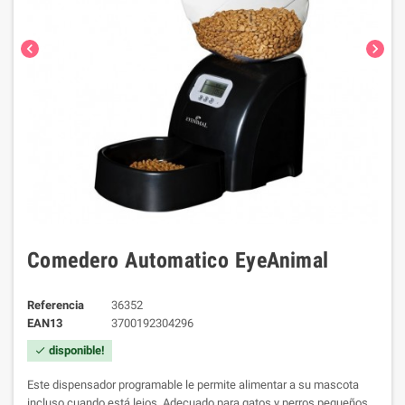
chevron_left
chevron_right
Comedero Automatico EyeAnimal
Referencia
36352
EAN13
3700192304296
disponible!
check
Este dispensador programable le permite alimentar a su mascota
incluso cuando está lejos.
Adecuado para gatos y perros pequeños.