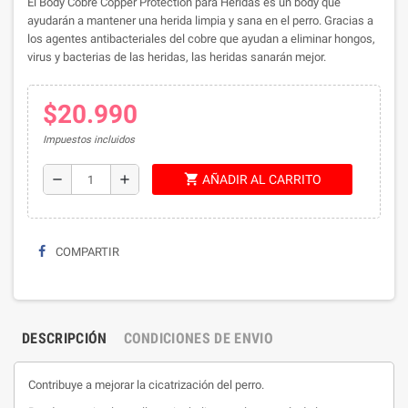
El Body Cobre Copper Protection para Heridas es un body que
ayudarán a mantener una herida limpia y sana en el perro. Gracias a
los agentes antibacteriales del cobre que ayudan a eliminar hongos,
virus y bacterias de las heridas, las heridas sanarán mejor.
$20.990
Impuestos incluidos
shopping_cart
remove
add
AÑADIR AL CARRITO
COMPARTIR
DESCRIPCIÓN
CONDICIONES DE ENVIO
Contribuye a mejorar la cicatrización del perro.