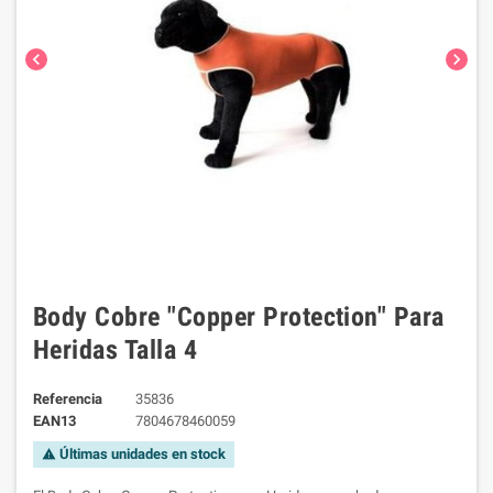
chevron_left
chevron_right
Body Cobre "Copper Protection" Para
Heridas Talla 4
Referencia
35836
EAN13
7804678460059
Últimas unidades en stock
warning