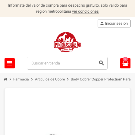
Infórmate del valor de compra para despacho gratuito, solo valido para
region metropolitana
ver condiciones
person
Iniciar sesión
0
view_headline
search
chevron_right
chevron_right
chevron_right
Farmacia
Articulos de Cobre
Body Cobre "Copper Protection" Para He