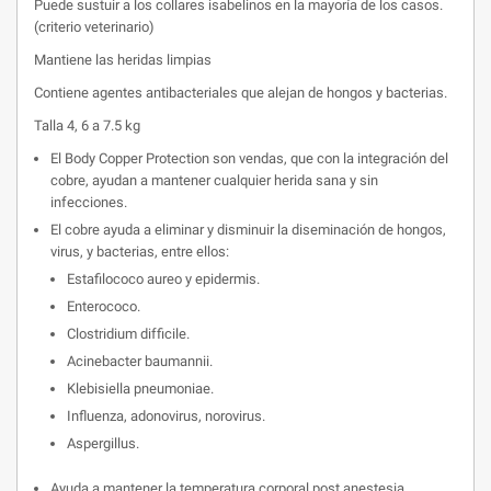
Puede sustuir a los collares isabelinos en la mayoría de los casos.
(criterio veterinario)
Mantiene las heridas limpias
Contiene agentes antibacteriales que alejan de hongos y bacterias.
Talla 4, 6 a 7.5 kg
El Body Copper Protection son vendas, que con la integración del
cobre, ayudan a mantener cualquier herida sana y sin
infecciones.
El cobre ayuda a eliminar y disminuir la diseminación de hongos,
virus, y bacterias, entre ellos:
Estafilococo aureo y epidermis.
Enterococo.
Clostridium difficile.
Acinebacter baumannii.
Klebisiella pneumoniae.
Influenza, adonovirus, norovirus.
Aspergillus.
Ayuda a mantener la temperatura corporal post anestesia.