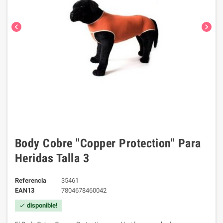
chevron_left
chevron_right
Body Cobre "Copper Protection" Para
Heridas Talla 3
Referencia
35461
EAN13
7804678460042
disponible!
check