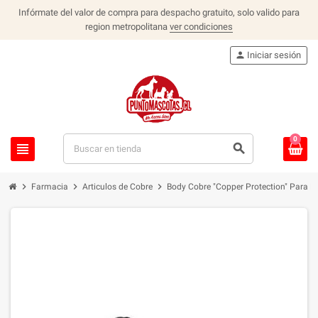
Infórmate del valor de compra para despacho gratuito, solo valido para
region metropolitana
ver condiciones
person
Iniciar sesión
0
view_headline
search
chevron_right
chevron_right
chevron_right
Farmacia
Articulos de Cobre
Body Cobre "Copper Protection" Para He