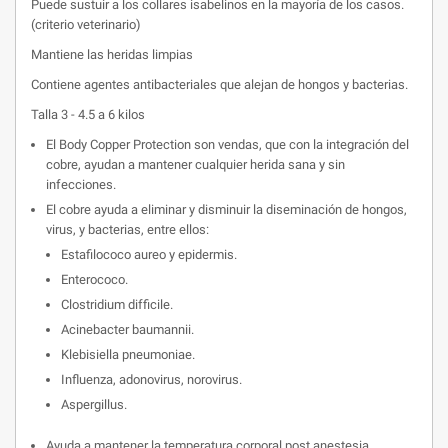
Puede sustuir a los collares isabelinos en la mayoría de los casos.
(criterio veterinario)
Mantiene las heridas limpias
Contiene agentes antibacteriales que alejan de hongos y bacterias.
Talla 3 - 4.5 a 6 kilos
El Body Copper Protection son vendas, que con la integración del
cobre, ayudan a mantener cualquier herida sana y sin
infecciones.
El cobre ayuda a eliminar y disminuir la diseminación de hongos,
virus, y bacterias, entre ellos:
Estafilococo aureo y epidermis.
Enterococo.
Clostridium difficile.
Acinebacter baumannii.
Klebisiella pneumoniae.
Influenza, adonovirus, norovirus.
Aspergillus.
Ayuda a mantener la temperatura corporal post anestesia.