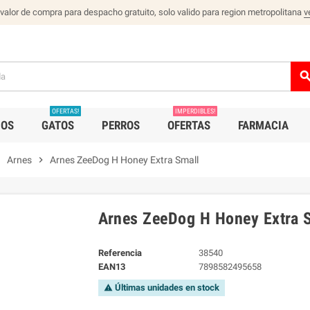
 valor de compra para despacho gratuito, solo valido para region metropolitana
v
sear
OFERTAS!
IMPERDIBLES!
IOS
GATOS
PERROS
OFERTAS
FARMACIA
right
Arnes
chevron_right
Arnes ZeeDog H Honey Extra Small
Arnes ZeeDog H Honey Extra 
Referencia
38540
EAN13
7898582495658
Últimas unidades en stock
warning