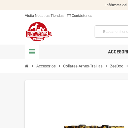
Infórmate del
Visita Nuestras Tiendas
Contáctenos
view_headline
ACCESOR
chevron_right
Accesorios
chevron_right
Collares-Arnes-Traillas
chevron_right
ZeeDog
chevron_