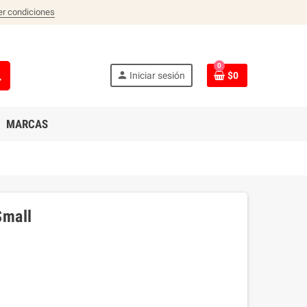
er condiciones
0
ch
person
Iniciar sesión
$0
MARCAS
Small