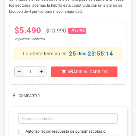
los sectores, ademas
la hebilla está construida con un sistema de
bloqueo de 4 puntos para mayor seguridad.
$5.490
$10.990
-50,05%
Impuestos incluidos
25
23:55:14
La oferta termina en
días
shopping_cart
remove
add
AÑADIR AL CARRITO
COMPARTIR
Autorizo recibir respuesta de puntomascotas.cl