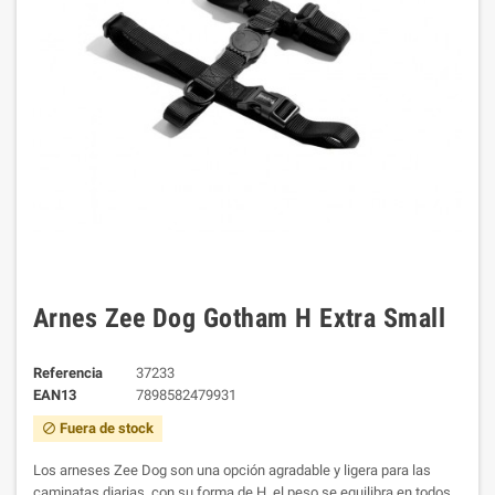
Arnes Zee Dog Gotham H Extra Small
Referencia
37233
EAN13
7898582479931
Fuera de stock
block
Los arneses Zee Dog son una opción agradable y ligera para las
caminatas diarias, con su forma de H, el peso se equilibra en todos