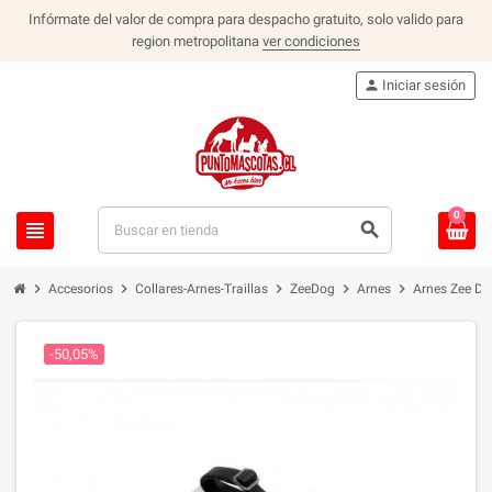
Infórmate del valor de compra para despacho gratuito, solo valido para
region metropolitana
ver condiciones
person
Iniciar sesión
0
view_headline
search
chevron_right
chevron_right
chevron_right
chevron_right
chevron_right
Accesorios
Collares-Arnes-Traillas
ZeeDog
Arnes
Arnes Zee Do
-50,05%